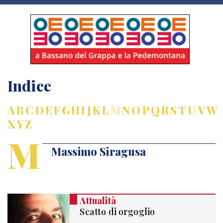
Indice
A
B
C
D
E
F
G
H
I
J
K
L
M
N
O
P
Q
R
S
T
U
V
W
X
Y
Z
M
Massimo Siragusa
Attualità
Scatto di orgoglio