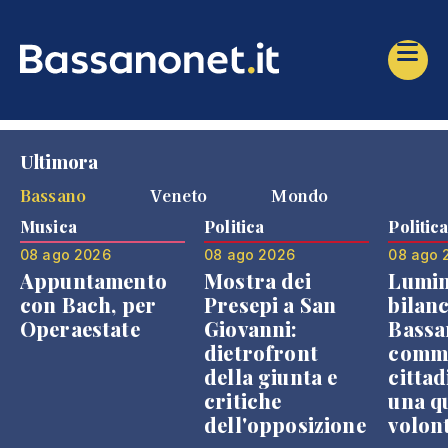
Ultimora
Bassano
Veneto
Mondo
Musica
Politica
Politic
08 ago 2026
08 ago 2026
08 ago 
Appuntamento
Mostra dei
Lumin
con Bach, per
Presepi a San
bilanc
Operaestate
Giovanni:
Bassa
dietrofront
comme
della giunta e
cittad
critiche
una q
dell'opposizione
volon