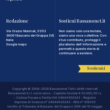
Redazione
Sostieni Bassanonet.it
Via Orazio Marinali, 51/53
Non siamo solo una testata,
36061 Bassano del Grappa (VI)
siamo una voce collettiva. Con
Italia
il tuo contributo, proteggi il
Google maps
pluralismo dell'informazione e
permetti a queste storie di
continuare a esistere.
Sostienici
Copyright © 2009-2026 Bassanonet Tutti i diritti riservati
Bassanonet S.r.l. socio unico - Capitale Sociale € 50.000,00 i.v.
- Codice Fiscale e Partita IVA 04644500243 - Registro
Imprese di Vicenza n° 04644500243 - REA n° 419353
Iscritto al Tribunale di Bassano del Grappa n.3/06 del 10 maggio