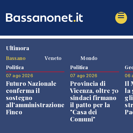
Ultimora
Bassano
Veneto
Mondo
Politica
Politica
Geo
07 ago 2026
07 ago 2026
06 
Futuro Nazionale
Provincia di
Il
conferma il
Vicenza, oltre 70
la 
sostegno
sindaci firmano
gli
all'amministrazione
il patto per la
st
Finco
"Casa dei
Pae
Comuni"