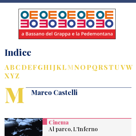
Indice
A
B
C
D
E
F
G
H
I
J
K
L
M
N
O
P
Q
R
S
T
U
V
W
X
Y
Z
M
Marco Castelli
Cinema
Al parco, L'Inferno