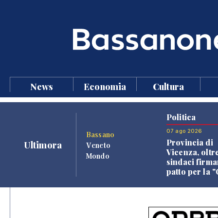
News
Economia
Cultura
Politica
07 ago 2026
Bassano
Provincia di
Ultimora
Veneto
Vicenza, oltr
Mondo
sindaci firma
patto per la 
dei Comuni"