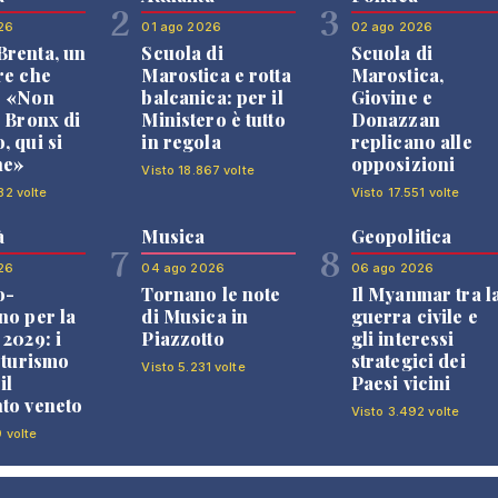
2
3
26
01 ago 2026
02 ago 2026
renta, un
Scuola di
Scuola di
re che
Marostica e rotta
Marostica,
: «Non
balcanica: per il
Giovine e
l Bronx di
Ministero è tutto
Donazzan
, qui si
in regola
replicano alle
ne»
opposizioni
Visto 18.867 volte
82 volte
Visto 17.551 volte
à
Musica
Geopolitica
7
8
26
04 ago 2026
06 ago 2026
o-
Tornano le note
Il Myanmar tra l
no per la
di Musica in
guerra civile e
 2029: i
Piazzotto
gli interessi
l turismo
strategici dei
Visto 5.231 volte
il
Paesi vicini
to veneto
Visto 3.492 volte
9 volte