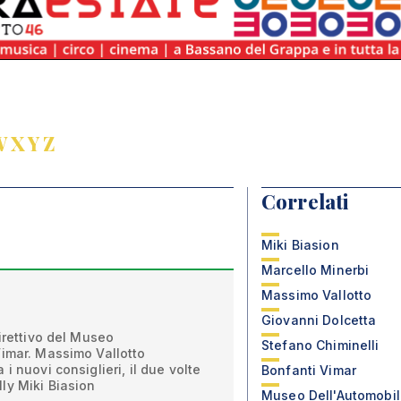
W
X
Y
Z
Correlati
Miki Biasion
Marcello Minerbi
Massimo Vallotto
Giovanni Dolcetta
Direttivo del Museo
Stefano Chiminelli
Vimar. Massimo Vallotto
i nuovi consiglieri, il due volte
Bonfanti Vimar
ly Miki Biasion
Museo Dell'Automobi