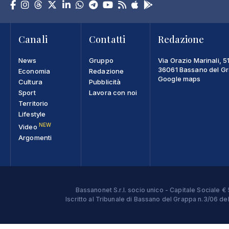
Canali
Contatti
Redazione
News
Gruppo
Via Orazio Marinali, 5
36061 Bassano del Gra
Economia
Redazione
Google maps
Cultura
Pubblicità
Sport
Lavora con noi
Territorio
Lifestyle
NEW
Video
Argomenti
Bassanonet S.r.l. socio unico - Capitale Sociale
Iscritto al Tribunale di Bassano del Grappa n.3/06 d