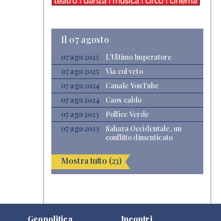
Il 07 agosto
07 ago 2025
L’Ultimo Imperatore
07 ago 2025
Via col veto
07 ago 2024
Canale YouTube
07 ago 2024
Caos caldo
07 ago 2023
Pollice Verde
07 ago 2023
Sahara Occidentale, un
conflitto dimenticato
Mostra tutto (23)
Geopolitica
Incontri