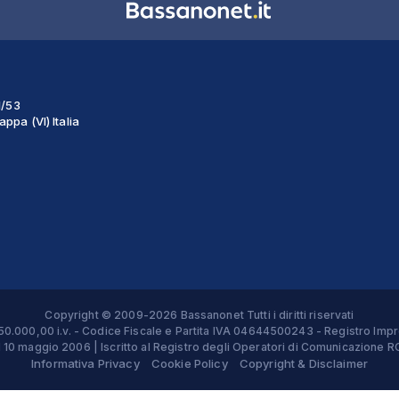
1/53
ppa (VI) Italia
Copyright © 2009-2026 Bassanonet Tutti i diritti riservati
 € 50.000,00 i.v. - Codice Fiscale e Partita IVA 04644500243 - Registro 
el 10 maggio 2006 | Iscritto al Registro degli Operatori di Comunicazion
Informativa Privacy
Cookie Policy
Copyright & Disclaimer