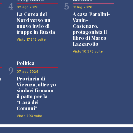
4
5
02 ago 2026
31 lug 2026
La Corea del
A casa Parolini-
Nord verso un
Vanin-
nuovo invio di
Costenaro,
truppe in Russia
protagonista il
libro di Marco
Visto 17.512 volte
Lazzarotto
Visto 10.378 volte
Politica
9
07 ago 2026
a
Provincia di
Vicenza, oltre 70
sindaci firmano
il patto per la
"Casa dei
Comuni"
Visto 793 volte