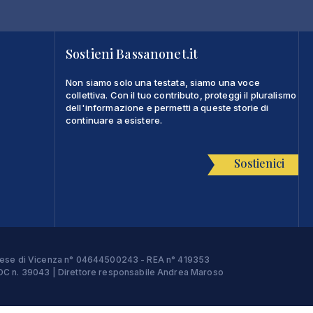
Sostieni Bassanonet.it
Non siamo solo una testata, siamo una voce
collettiva. Con il tuo contributo, proteggi il pluralismo
dell'informazione e permetti a queste storie di
continuare a esistere.
Sostienici
Imprese di Vicenza n° 04644500243 - REA n° 419353
e ROC n. 39043 | Direttore responsabile Andrea Maroso