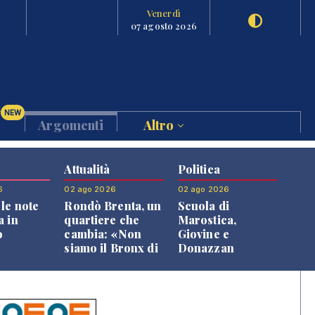
Venerdì
07 agosto 2026
NEW
Argomenti
Altro
Attualità
Politica
6
02 ago 2026
02 ago 2026
le note
Rondò Brenta, un
Scuola di
a in
quartiere che
Marostica,
o
cambia: «Non
Giovine e
siamo il Bronx di
Donazzan
Bassano, qui si
replicano alle
vive bene»
opposizioni