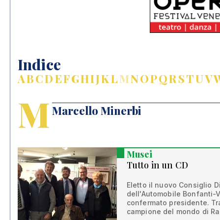
Indice
A
B
C
D
E
F
G
H
I
J
K
L
M
N
O
P
Q
R
S
T
U
V
M
Marcello Minerbi
Musei
Tutto in un CD
Eletto il nuovo Consiglio 
dell'Automobile Bonfanti-
confermato presidente. Tra 
campione del mondo di Ral