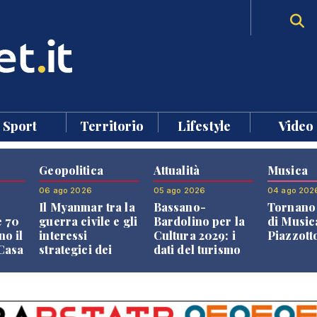
Sport
Territorio
Lifestyle
Video
Geopolitica
Attualità
Musica
06 ago 2026
05 ago 2026
04 ago 202
Il Myanmar tra la
Bassano-
Tornano 
e 70
guerra civile e gli
Bardolino per la
di Music
no il
interessi
Cultura 2029: i
Piazzott
"Casa
strategici dei
dati del turismo
Paesi vicini
aprono il
confronto veneto