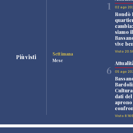
1
02 ago 20
Rondò B
quartie
cambia
siamo i
Bassano
vive be
Visto 20.5
Settimana
Più visti
Mese
Attualit
6
05 ago 20
Bassan
Bardoli
Cultura
dati de
aprono 
confron
Visto 8.16