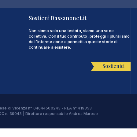
Sostieni Bassanonet.it
Non siamo solo una testata, siamo una voce
collettiva. Con il tuo contributo, proteggi il pluralismo
dell'informazione e permetti a queste storie di
continuare a esistere.
Sostienici
Imprese di Vicenza n° 04644500243 - REA n° 419353
e ROC n. 39043 | Direttore responsabile Andrea Maroso