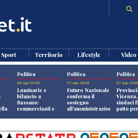
Sport
Territorio
Lifestyle
Video
Politica
Politica
Politica
08 ago 2026
07 ago 2026
07 ago 202
Luminarie e
Futuro Nazionale
Provinci
n
bilancio a
conferma il
Vicenza,
Bassano:
sostegno
sindaci f
ella
commercianti e
all'amministrazione
patto per
che
cittadini verso
Finco
dei Com
ione
una quota
volontaria