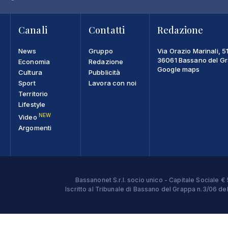
Canali
Contatti
Redazione
News
Gruppo
Via Orazio Marinali, 5
36061 Bassano del Gra
Economia
Redazione
Google maps
Cultura
Pubblicità
Sport
Lavora con noi
Territorio
Lifestyle
NEW
Video
Argomenti
Bassanonet S.r.l. socio unico - Capitale Sociale
Iscritto al Tribunale di Bassano del Grappa n.3/06 d