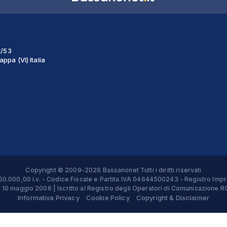
1/53
ppa (VI) Italia
Copyright © 2009-2026 Bassanonet Tutti i diritti riservati
 € 50.000,00 i.v. - Codice Fiscale e Partita IVA 04644500243 - Registro 
el 10 maggio 2006 | Iscritto al Registro degli Operatori di Comunicazion
Informativa Privacy
Cookie Policy
Copyright & Disclaimer