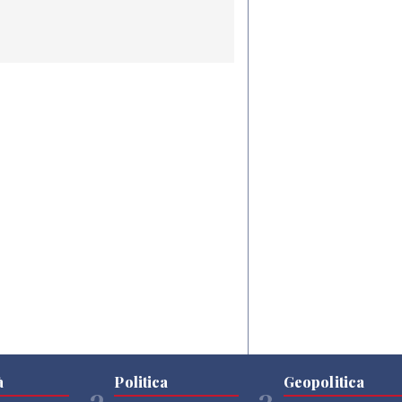
à
Politica
Geopolitica