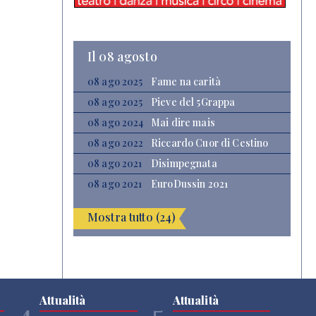
Il 08 agosto
08 ago 2025
Fame na carità
08 ago 2025
Pieve del 5Grappa
08 ago 2024
Mai dire mais
08 ago 2022
Riccardo Cuor di Cestino
08 ago 2021
Disimpegnata
08 ago 2021
EuroDussin 2021
Mostra tutto (24)
Attualità
Attualità