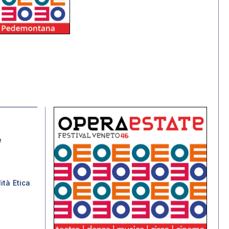
e
ità Etica