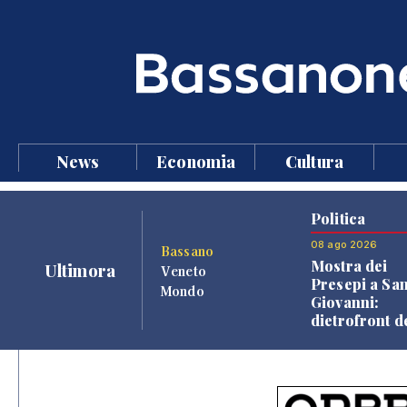
News
Economia
Cultura
Politica
08 ago 2026
Bassano
Mostra dei
Ultimora
Veneto
Presepi a Sa
Mondo
Giovanni:
dietrofront d
giunta e criti
dell'opposiz