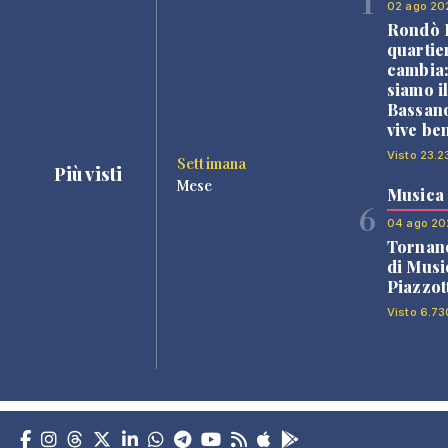
1
02 ago 20
Rondò B
quartie
cambia
siamo i
Bassano
vive be
Visto 23.2
Settimana
Più visti
Mese
Musica
6
04 ago 20
Tornano
di Musi
Piazzot
Visto 6.73