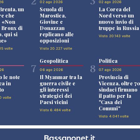
2
3
26
02 ago 2026
02 ago 2026
renta, un
Scuola di
La Corea del
re che
Marostica,
Nord verso un
: «Non
Giovine e
nuovo invio di
l Bronx di
Donazzan
truppe in Russia
, qui si
replicano alle
Visto 20.143 volte
ne»
opposizioni
35 volte
Visto 20.227 volte
Geopolitica
Politica
7
8
26
06 ago 2026
07 ago 2026
 le note
Il Myanmar tra la
Provincia di
ca in
guerra civile e
Vicenza, oltre 7
to
gli interessi
sindaci firmano
strategici dei
il patto per la
0 volte
Paesi vicini
"Casa dei
Comuni"
Visto 6.484 volte
Visto 4.041 volte