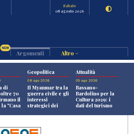
Sabato
08 agosto 2026
NEW
Argomenti
Altro
Geopolitica
Attualità
6
06 ago 2026
05 ago 2026
a di
Il Myanmar tra la
Bassano-
 oltre 70
guerra civile e gli
Bardolino per la
irmano il
interessi
Cultura 2029: i
 la "Casa
strategici dei
dati del turismo
uni"
Paesi vicini
aprono il
confronto veneto