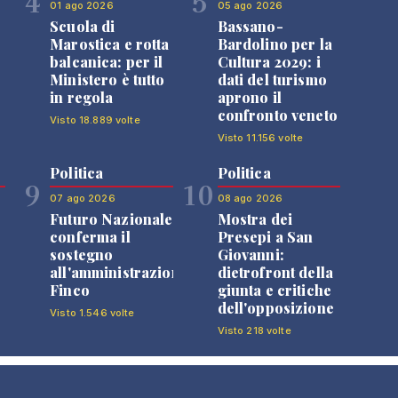
4
5
01 ago 2026
05 ago 2026
Scuola di
Bassano-
Marostica e rotta
Bardolino per la
balcanica: per il
Cultura 2029: i
Ministero è tutto
dati del turismo
in regola
aprono il
confronto veneto
Visto 18.889 volte
Visto 11.156 volte
Politica
Politica
9
10
07 ago 2026
08 ago 2026
Futuro Nazionale
Mostra dei
0
conferma il
Presepi a San
sostegno
Giovanni:
all'amministrazione
dietrofront della
Finco
giunta e critiche
dell'opposizione
Visto 1.546 volte
Visto 218 volte