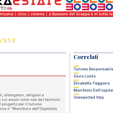
W
X
Y
Z
Correlati
Turismo Responsabil
Savio Losito
Elisabetta Faggiana
Manifesto Dell'ospital
i, albergatori, artigiani e
Unexpected Italy
ra cui alcuni nomi noti del territorio
 progetto per il turismo
ne il “Manifesto dell’Ospitalità