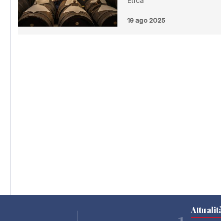
Etica”
19 ago 2025
Attualit