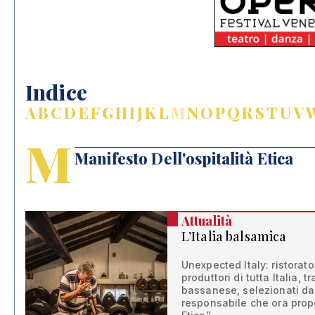
Indice
A
B
C
D
E
F
G
H
I
J
K
L
M
N
O
P
Q
R
S
T
U
V
M
Manifesto Dell'ospitalità Etica
Attualità
L’Italia balsamica
Unexpected Italy: ristorator
produttori di tutta Italia, t
bassanese, selezionati dal
responsabile che ora propo