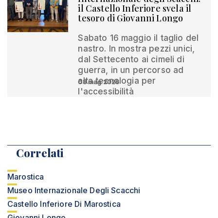
il Castello Inferiore svela il
tesoro di Giovanni Longo
Sabato 16 maggio il taglio del
nastro. In mostra pezzi unici,
dal Settecento ai cimeli di
guerra, in un percorso ad
alta tecnologia per
08 mag 2026
l'accessibilità
Correlati
Marostica
Museo Internazionale Degli Scacchi
Castello Inferiore Di Marostica
Giovanni Longo