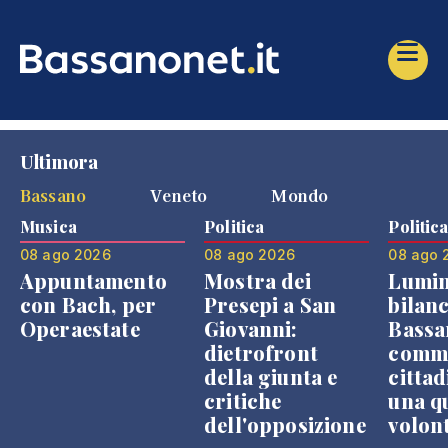
Ultimora
Bassano
Veneto
Mondo
Musica
Politica
Politic
08 ago 2026
08 ago 2026
08 ago 
Appuntamento
Mostra dei
Lumin
con Bach, per
Presepi a San
bilanc
Operaestate
Giovanni:
Bassa
dietrofront
comme
della giunta e
cittad
critiche
una q
dell'opposizione
volon