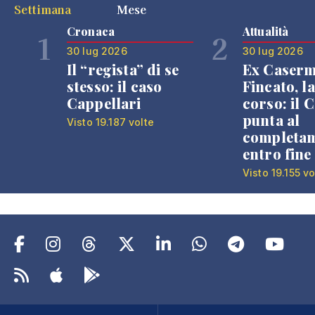
Settimana
Mese
Cronaca
Attualità
1
2
30 lug 2026
30 lug 2026
Il “regista” di se
Ex Caser
stesso: il caso
Fincato, la
Cappellari
corso: il
punta al
Visto 19.187 volte
completa
entro fine
Visto 19.155 vo