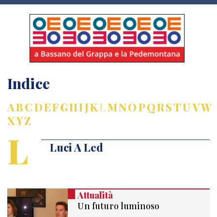
Indice
A
B
C
D
E
F
G
H
I
J
K
L
M
N
O
P
Q
R
S
T
U
V
W
X
Y
Z
L
Luci A Led
Attualità
Un futuro luminoso