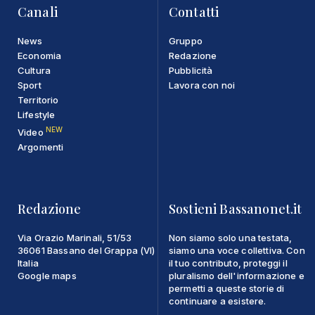
Canali
Contatti
News
Gruppo
Economia
Redazione
Cultura
Pubblicità
Sport
Lavora con noi
Territorio
Lifestyle
NEW
Video
Argomenti
Redazione
Sostieni Bassanonet.it
Via Orazio Marinali, 51/53
Non siamo solo una testata,
36061 Bassano del Grappa (VI)
siamo una voce collettiva. Con
Italia
il tuo contributo, proteggi il
Google maps
pluralismo dell'informazione e
permetti a queste storie di
continuare a esistere.