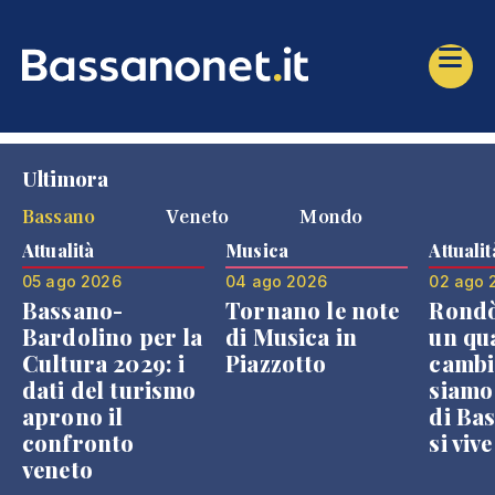
Ultimora
Bassano
Veneto
Mondo
Attualità
Musica
Attualit
05 ago 2026
04 ago 2026
02 ago 
Bassano-
Tornano le note
Rondò
Bardolino per la
di Musica in
un qu
Cultura 2029: i
Piazzotto
cambi
dati del turismo
siamo
aprono il
di Bas
confronto
si viv
veneto