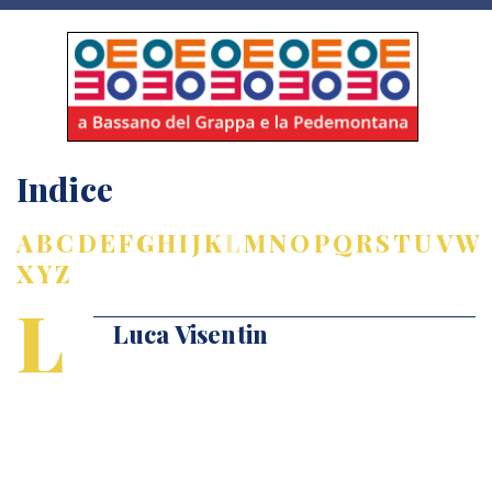
Indice
A
B
C
D
E
F
G
H
I
J
K
L
M
N
O
P
Q
R
S
T
U
V
W
X
Y
Z
L
Luca Visentin