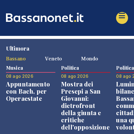
Ultimora
Bassano
Veneto
Mondo
Musica
Politica
Politic
08 ago 2026
08 ago 2026
08 ago 
Appuntamento
Mostra dei
Lumin
con Bach, per
Presepi a San
bilanc
Operaestate
Giovanni:
Bassa
dietrofront
comme
della giunta e
cittad
critiche
una q
dell'opposizione
volon