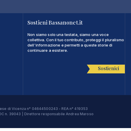
Sostieni Bassanonet.it
Non siamo solo una testata, siamo una voce
collettiva. Con il tuo contributo, proteggi il pluralismo
dell'informazione e permetti a queste storie di
continuare a esistere.
Sostienici
Imprese di Vicenza n° 04644500243 - REA n° 419353
e ROC n. 39043 | Direttore responsabile Andrea Maroso