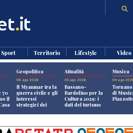
Sport
Territorio
Lifestyle
Video
Geopolitica
Attualità
Musica
06 ago 2026
05 ago 2026
04 ago 202
Il Myanmar tra la
Bassano-
Tornano 
e 70
guerra civile e gli
Bardolino per la
di Music
no il
interessi
Cultura 2029: i
Piazzott
"Casa
strategici dei
dati del turismo
Paesi vicini
aprono il
confronto veneto