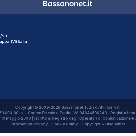
1/53
ppa (VI) Italia
Copyright © 2009-2026 Bassanonet Tutti i diritti riservati
 € 50.000,00 i.v. - Codice Fiscale e Partita IVA 04644500243 - Registro 
el 10 maggio 2006 | Iscritto al Registro degli Operatori di Comunicazion
Informativa Privacy
Cookie Policy
Copyright & Disclaimer