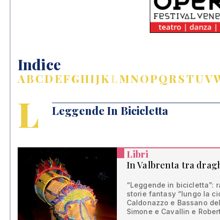
Indice
A
B
C
D
E
F
G
H
I
J
K
L
M
N
O
P
Q
R
S
T
U
V
L
Leggende In Bicicletta
Libri
In Valbrenta tra draghi
“Leggende in bicicletta”: r
storie fantasy “lungo la cic
Caldonazzo e Bassano del 
Simone e Cavallin e Rober