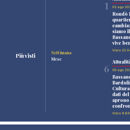
1
02 ago 20
Rondò B
quartie
cambia
siamo i
Bassano
vive be
Visto 22.0
Settimana
Più visti
Mese
Attualit
6
05 ago 20
Bassan
Bardoli
Cultura
dati de
aprono 
confron
Visto 9.64