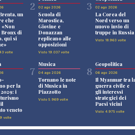
2
3
26
02 ago 2026
02 ago 2026
renta, un
Scuola di
La Corea del
re che
Marostica,
Nord verso un
: «Non
Giovine e
nuovo invio di
l Bronx di
Donazzan
truppe in Russia
, qui si
replicano alle
Visto 18.963 volte
ne»
opposizioni
43 volte
Visto 19.037 volte
à
Musica
Geopolitica
7
8
26
04 ago 2026
06 ago 2026
o-
Tornano le note
Il Myanmar tra l
no per la
di Musica in
guerra civile e
 2029: i
Piazzotto
gli interessi
l turismo
strategici dei
Visto 5.969 volte
il
Paesi vicini
to veneto
Visto 4.975 volte
9 volte