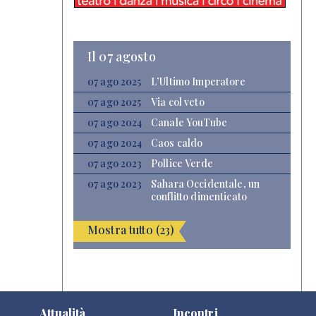
Il 07 agosto
07 ago 2025
L’Ultimo Imperatore
07 ago 2025
Via col veto
07 ago 2024
Canale YouTube
07 ago 2024
Caos caldo
07 ago 2023
Pollice Verde
07 ago 2023
Sahara Occidentale, un
conflitto dimenticato
Mostra tutto (23)
Attualità
Incontri