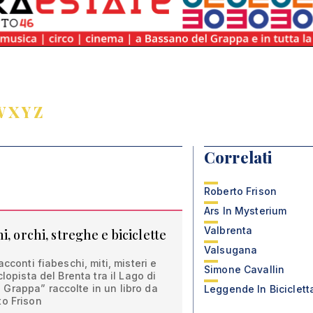
W
X
Y
Z
Correlati
Roberto Frison
Ars In Mysterium
Valbrenta
, orchi, streghe e biciclette
Valsugana
acconti fiabeschi, miti, misteri e
Simone Cavallin
lopista del Brenta tra il Lago di
Grappa” raccolte in un libro da
Leggende In Biciclett
to Frison