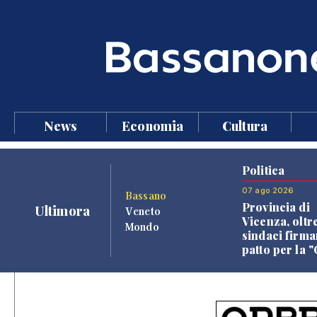
News
Economia
Cultura
Politica
07 ago 2026
Bassano
Provincia di
Ultimora
Veneto
Vicenza, oltr
Mondo
sindaci firma
patto per la 
dei Comuni"