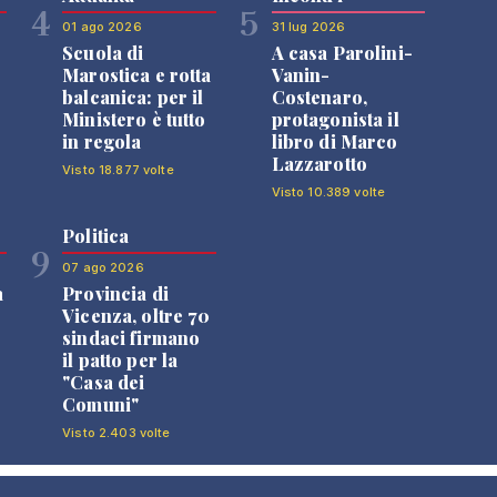
4
5
01 ago 2026
31 lug 2026
Scuola di
A casa Parolini-
Marostica e rotta
Vanin-
balcanica: per il
Costenaro,
Ministero è tutto
protagonista il
in regola
libro di Marco
Lazzarotto
Visto 18.877 volte
Visto 10.389 volte
Politica
9
07 ago 2026
a
Provincia di
Vicenza, oltre 70
sindaci firmano
il patto per la
"Casa dei
Comuni"
Visto 2.403 volte