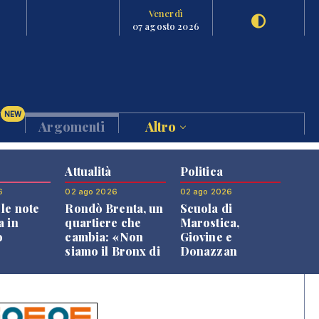
Venerdì
07 agosto 2026
NEW
Argomenti
Altro
Attualità
Politica
6
02 ago 2026
02 ago 2026
le note
Rondò Brenta, un
Scuola di
a in
quartiere che
Marostica,
o
cambia: «Non
Giovine e
siamo il Bronx di
Donazzan
Bassano, qui si
replicano alle
vive bene»
opposizioni