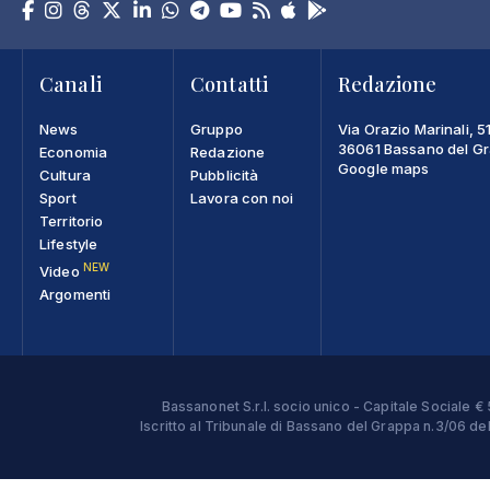
Canali
Contatti
Redazione
News
Gruppo
Via Orazio Marinali, 5
36061 Bassano del Gra
Economia
Redazione
Google maps
Cultura
Pubblicità
Sport
Lavora con noi
Territorio
Lifestyle
NEW
Video
Argomenti
Bassanonet S.r.l. socio unico - Capitale Sociale
Iscritto al Tribunale di Bassano del Grappa n.3/06 d