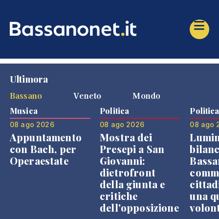
Ultimora
Bassano
Veneto
Mondo
Musica
Politica
Politic
08 ago 2026
08 ago 2026
08 ago 
Appuntamento
Mostra dei
Lumin
con Bach, per
Presepi a San
bilanc
Operaestate
Giovanni:
Bassa
dietrofront
comme
della giunta e
cittad
critiche
una q
dell'opposizione
volon