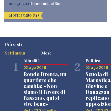
09 ago 2022
Benvenuti al Sud
Mostra tutto (31)
Più visti
Settimana
Mese
Attualità
Politica
1
2
02 ago 2026
02 ago 2026
Rondò Brenta, un
Scuola di
quartiere che
Marostica
cambia: «Non
Giovine e
siamo il Bronx di
Donazzan
Bassano, qui si
replicano 
vive bene»
opposizio
Visto 23.252 volte
Visto 20.243 v