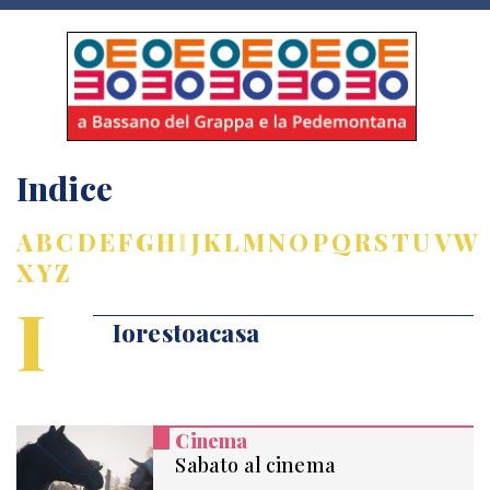
Indice
A
B
C
D
E
F
G
H
I
J
K
L
M
N
O
P
Q
R
S
T
U
V
W
X
Y
Z
I
Iorestoacasa
Cinema
Sabato al cinema