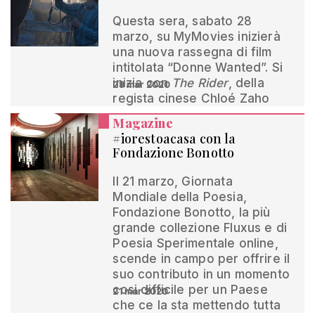
Questa sera, sabato 28
marzo, su MyMovies inizierà
una nuova rassegna di film
intitolata “Donne Wanted”. Si
inizia con
The Rider
, della
28 mar 2020
regista cinese Chloé Zaho
Magazine
#iorestoacasa con la
Fondazione Bonotto
Il 21 marzo, Giornata
Mondiale della Poesia,
Fondazione Bonotto, la più
grande collezione Fluxus e di
Poesia Sperimentale online,
scende in campo per offrire il
suo contributo in un momento
cosi difficile per un Paese
21 mar 2020
che ce la sta mettendo tutta