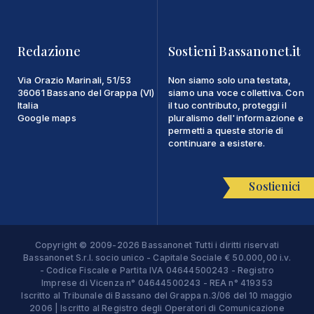
Redazione
Sostieni Bassanonet.it
Via Orazio Marinali, 51/53
Non siamo solo una testata,
36061 Bassano del Grappa (VI)
siamo una voce collettiva. Con
Italia
il tuo contributo, proteggi il
Google maps
pluralismo dell'informazione e
permetti a queste storie di
continuare a esistere.
Sostienici
Copyright © 2009-2026 Bassanonet Tutti i diritti riservati
Bassanonet S.r.l. socio unico - Capitale Sociale € 50.000,00 i.v.
- Codice Fiscale e Partita IVA 04644500243 - Registro
Imprese di Vicenza n° 04644500243 - REA n° 419353
Iscritto al Tribunale di Bassano del Grappa n.3/06 del 10 maggio
2006 | Iscritto al Registro degli Operatori di Comunicazione