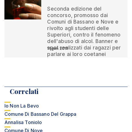
Seconda edizione del
concorso, promosso dai
Comuni di Bassano e Nove e
rivolto agli studenti delle
Superiori, contro il fenomeno
dell'abuso di alcol. Banner e
spot realizzati dai ragazzi per
11 gen 2011
parlare ai loro coetanei
Correlati
Io Non La Bevo
Comune Di Bassano Del Grappa
Annalisa Toniolo
Comune Di Nove