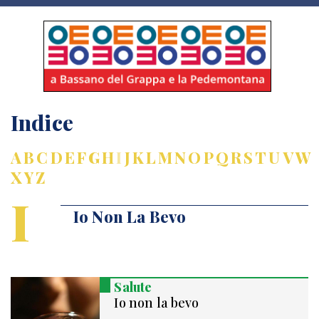
Indice
A
B
C
D
E
F
G
H
I
J
K
L
M
N
O
P
Q
R
S
T
U
V
W
X
Y
Z
I
Io Non La Bevo
Salute
Io non la bevo