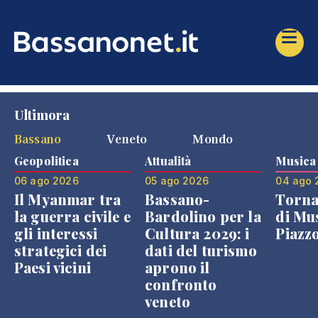
Ultimora
Bassano
Veneto
Mondo
Geopolitica
Attualità
Musica
06 ago 2026
05 ago 2026
04 ago 
Il Myanmar tra
Bassano-
Torna
la guerra civile e
Bardolino per la
di Mus
gli interessi
Cultura 2029: i
Piazz
strategici dei
dati del turismo
Paesi vicini
aprono il
confronto
veneto