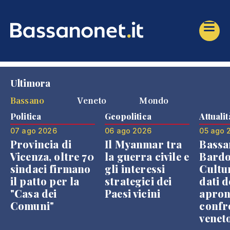
Ultimora
Bassano
Veneto
Mondo
Politica
Geopolitica
Attualit
07 ago 2026
06 ago 2026
05 ago 
Provincia di
Il Myanmar tra
Bassa
Vicenza, oltre 70
la guerra civile e
Bardo
sindaci firmano
gli interessi
Cultur
il patto per la
strategici dei
dati d
"Casa dei
Paesi vicini
apron
Comuni"
confr
venet