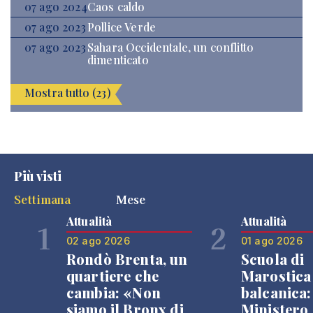
07 ago 2024
Caos caldo
07 ago 2023
Pollice Verde
07 ago 2023
Sahara Occidentale, un conflitto
dimenticato
Mostra tutto (23)
Più visti
Settimana
Mese
Attualità
Attualità
1
2
02 ago 2026
01 ago 2026
Rondò Brenta, un
Scuola di
quartiere che
Marostica 
cambia: «Non
balcanica: 
siamo il Bronx di
Ministero 