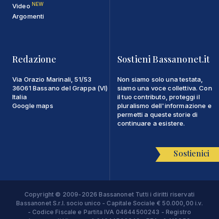
NEW
Video
Argomenti
Redazione
Sostieni Bassanonet.it
Via Orazio Marinali, 51/53
Non siamo solo una testata,
36061 Bassano del Grappa (VI)
siamo una voce collettiva. Con
Italia
il tuo contributo, proteggi il
Google maps
pluralismo dell'informazione e
permetti a queste storie di
continuare a esistere.
Sostienici
Copyright © 2009-2026 Bassanonet Tutti i diritti riservati
Bassanonet S.r.l. socio unico - Capitale Sociale € 50.000,00 i.v.
- Codice Fiscale e Partita IVA 04644500243 - Registro