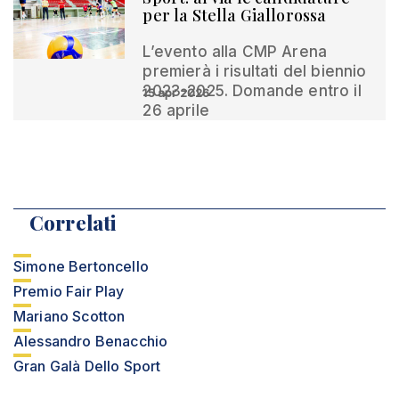
per la Stella Giallorossa
L’evento alla CMP Arena
premierà i risultati del biennio
2023-2025. Domande entro il
15 apr 2026
26 aprile
Correlati
Simone Bertoncello
Premio Fair Play
Mariano Scotton
Alessandro Benacchio
Gran Galà Dello Sport