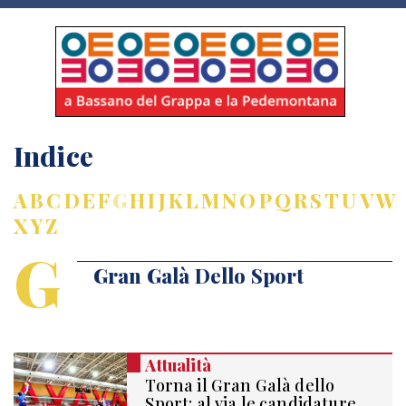
Indice
A
B
C
D
E
F
G
H
I
J
K
L
M
N
O
P
Q
R
S
T
U
V
W
X
Y
Z
G
Gran Galà Dello Sport
Attualità
Torna il Gran Galà dello
Sport: al via le candidature