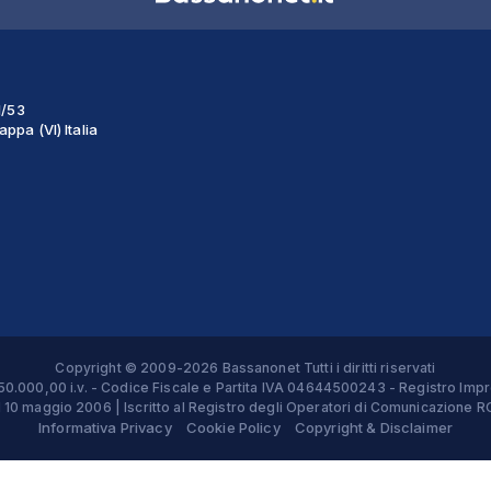
1/53
ppa (VI) Italia
Copyright © 2009-2026 Bassanonet Tutti i diritti riservati
 € 50.000,00 i.v. - Codice Fiscale e Partita IVA 04644500243 - Registro 
el 10 maggio 2006 | Iscritto al Registro degli Operatori di Comunicazion
Informativa Privacy
Cookie Policy
Copyright & Disclaimer