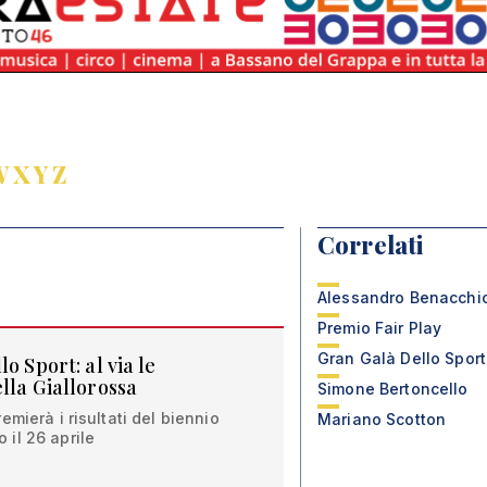
W
X
Y
Z
Correlati
Alessandro Benacchi
Premio Fair Play
Gran Galà Dello Sport
o Sport: al via le
lla Giallorossa
Simone Bertoncello
mierà i risultati del biennio
Mariano Scotton
il 26 aprile