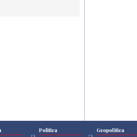
à
Politica
Geopolitica