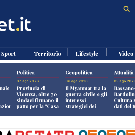
Sport
Territorio
Lifestyle
Video
Politica
Geopolitica
Attualità
07 ago 2026
06 ago 2026
05 ago 202
nale
Provincia di
Il Myanmar tra la
Bassano
Vicenza, oltre 70
guerra civile e gli
Bardolin
sindaci firmano il
interessi
Cultura 2
razione
patto per la "Casa
strategici dei
dati del 
dei Comuni"
Paesi vicini
aprono i
confront