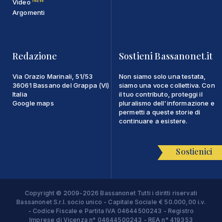
NEW
Video
Argomenti
Redazione
Sostieni Bassanonet.it
Via Orazio Marinali, 51/53
Non siamo solo una testata,
36061 Bassano del Grappa (VI)
siamo una voce collettiva. Con
Italia
il tuo contributo, proteggi il
Google maps
pluralismo dell'informazione e
permetti a queste storie di
continuare a esistere.
Sostienici
Copyright © 2009-2026 Bassanonet Tutti i diritti riservati
Bassanonet S.r.l. socio unico - Capitale Sociale € 50.000,00 i.v.
- Codice Fiscale e Partita IVA 04644500243 - Registro
Imprese di Vicenza n° 04644500243 - REA n° 419353