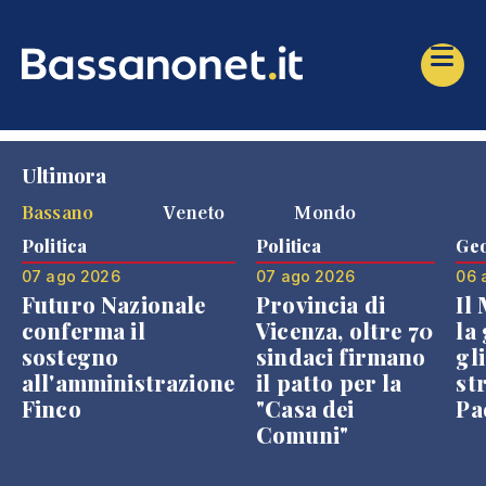
Ultimora
Bassano
Veneto
Mondo
Politica
Politica
Geo
07 ago 2026
07 ago 2026
06 
Futuro Nazionale
Provincia di
Il
conferma il
Vicenza, oltre 70
la 
sostegno
sindaci firmano
gli
all'amministrazione
il patto per la
st
Finco
"Casa dei
Pae
Comuni"