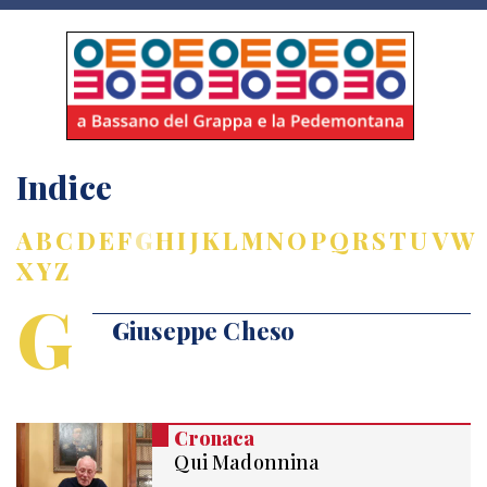
Indice
A
B
C
D
E
F
G
H
I
J
K
L
M
N
O
P
Q
R
S
T
U
V
W
X
Y
Z
G
Giuseppe Cheso
Cronaca
Qui Madonnina