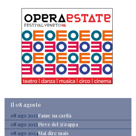
Il 08 agosto
08 ago 2025
Fame na carità
08 ago 2025
Pieve del 5Grappa
08 ago 2024
Mai dire mais