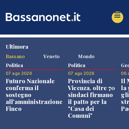
Ultimora
Bassano
Veneto
Mondo
Politica
Politica
Geo
07 ago 2026
07 ago 2026
06 
Futuro Nazionale
Provincia di
Il
conferma il
Vicenza, oltre 70
la 
sostegno
sindaci firmano
gli
all'amministrazione
il patto per la
st
Finco
"Casa dei
Pae
Comuni"