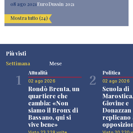
08 ago 2021
EuroDussin 2021
Mostra tutto (24)
Più visti
Settimana
Mese
Attualità
Politica
1
2
02 ago 2026
02 ago 2026
Rondò Brenta, un
Scuola di
quartiere che
Marostica
cambia: «Non
Giovine e
siamo il Bronx di
Donazzan
Bassano, qui si
replicano 
vive bene»
opposizio
Visto 23.228 volte
Visto 20.220 v