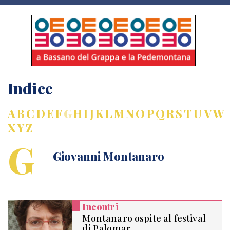
Indice
A
B
C
D
E
F
G
H
I
J
K
L
M
N
O
P
Q
R
S
T
U
V
W
X
Y
Z
G
Giovanni Montanaro
Incontri
Montanaro ospite al festival
di Palomar