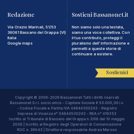
Redazione
Sostieni Bassanonet.it
Via Orazio Marinali, 51/53
Non siamo solo una testata,
36061 Bassano del Grappa (VI)
siamo una voce collettiva. Con
Italia
il tuo contributo, proteggi il
Google maps
pluralismo dell'informazione e
permetti a queste storie di
continuare a esistere.
Sostienici
Copyright © 2009-2026 Bassanonet Tutti i diritti riservati
Bassanonet S.r.l. socio unico - Capitale Sociale € 50.000,00 i.v.
- Codice Fiscale e Partita IVA 04644500243 - Registro
Imprese di Vicenza n° 04644500243 - REA n° 419353
Iscritto al Tribunale di Bassano del Grappa n.3/06 del 10 maggio
2006 | Iscritto al Registro degli Operatori di Comunicazione
ROC n. 39043 | Direttore responsabile Andrea Maroso