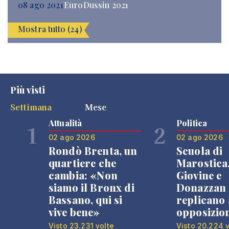
08 ago 2021
EuroDussin 2021
Mostra tutto (24)
Più visti
Settimana
Mese
Attualità
Politica
1
2
02 ago 2026
02 ago 2026
Rondò Brenta, un
Scuola di
quartiere che
Marostica
cambia: «Non
Giovine e
siamo il Bronx di
Donazzan
Bassano, qui si
replicano 
vive bene»
opposizio
Visto 23.231 volte
Visto 20.224 v