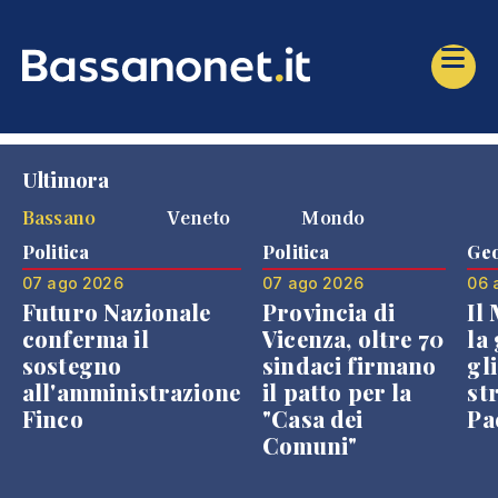
Ultimora
Bassano
Veneto
Mondo
Politica
Politica
Geo
07 ago 2026
07 ago 2026
06 
Futuro Nazionale
Provincia di
Il
conferma il
Vicenza, oltre 70
la 
sostegno
sindaci firmano
gli
all'amministrazione
il patto per la
st
Finco
"Casa dei
Pae
Comuni"