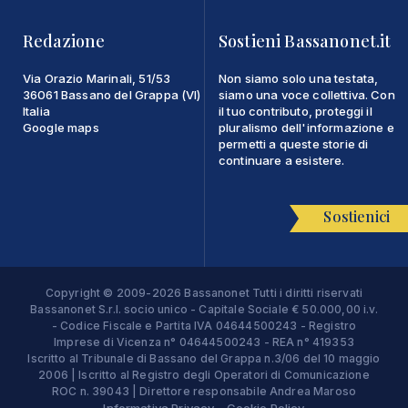
Redazione
Sostieni Bassanonet.it
Via Orazio Marinali, 51/53
Non siamo solo una testata,
36061 Bassano del Grappa (VI)
siamo una voce collettiva. Con
Italia
il tuo contributo, proteggi il
Google maps
pluralismo dell'informazione e
permetti a queste storie di
continuare a esistere.
Sostienici
Copyright © 2009-2026 Bassanonet Tutti i diritti riservati
Bassanonet S.r.l. socio unico - Capitale Sociale € 50.000,00 i.v.
- Codice Fiscale e Partita IVA 04644500243 - Registro
Imprese di Vicenza n° 04644500243 - REA n° 419353
Iscritto al Tribunale di Bassano del Grappa n.3/06 del 10 maggio
2006 | Iscritto al Registro degli Operatori di Comunicazione
ROC n. 39043 | Direttore responsabile Andrea Maroso