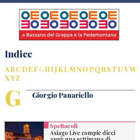
Indice
A
B
C
D
E
F
G
H
I
J
K
L
M
N
O
P
Q
R
S
T
U
V
W
X
Y
Z
G
Giorgio Panariello
Spettacoli
Asiago Live compie dieci
anni: una settimana di