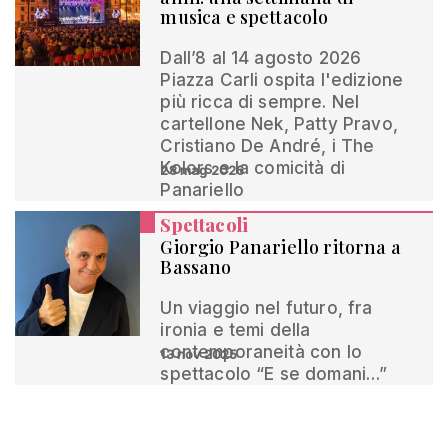
musica e spettacolo
Dall’8 al 14 agosto 2026
Piazza Carli ospita l'edizione
più ricca di sempre. Nel
cartellone Nek, Patty Pravo,
Cristiano De André, i The
Kolors e la comicità di
28 mag 2026
Panariello
Spettacoli
Giorgio Panariello ritorna a
Bassano
Un viaggio nel futuro, fra
ironia e temi della
contemporaneità con lo
13 nov 2025
spettacolo “E se domani…”