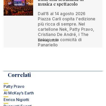
musica e spettacolo
Dall’8 al 14 agosto 2026
Piazza Carli ospita l'edizione
più ricca di sempre. Nel
cartellone Nek, Patty Pravo,
Cristiano De André, i The
Kolors e la comicità di
28 mag 2026
Panariello
Correlati
Patty Pravo
Al McKay’s Earth
Enrico Nigiotti