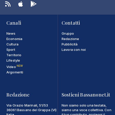
Canali
Contatti
News
Gruppo
Economia
Redazione
Cultura
Pubblicità
Sport
Lavora con noi
Territorio
Lifestyle
NEW
Video
Argomenti
Redazione
Sostieni Bassanonet.it
Via Orazio Marinali, 51/53
Non siamo solo una testata,
36061 Bassano del Grappa (VI)
siamo una voce collettiva. Con
Italia
il tuo contributo, proteggi il