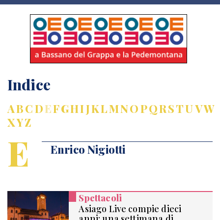
Indice
A
B
C
D
E
F
G
H
I
J
K
L
M
N
O
P
Q
R
S
T
U
V
W
X
Y
Z
E
Enrico Nigiotti
Spettacoli
Asiago Live compie dieci
anni: una settimana di