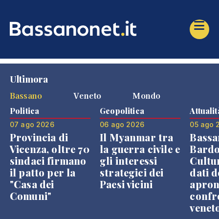
Ultimora
Bassano
Veneto
Mondo
Politica
Geopolitica
Attualit
07 ago 2026
06 ago 2026
05 ago 
Provincia di
Il Myanmar tra
Bassa
Vicenza, oltre 70
la guerra civile e
Bardo
sindaci firmano
gli interessi
Cultur
il patto per la
strategici dei
dati d
"Casa dei
Paesi vicini
apron
Comuni"
confr
venet