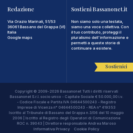
Redazione
Sostieni Bassanonet.it
Via Orazio Marinali, 51/53
Non siamo solo una testata,
36061 Bassano del Grappa (VI)
siamo una voce collettiva. Con
Italia
il tuo contributo, proteggi il
Google maps
pluralismo dell'informazione e
permetti a queste storie di
continuare a esistere.
Sostienici
Copyright © 2009-2026 Bassanonet Tutti i diritti riservati
Bassanonet S.r.l. socio unico - Capitale Sociale € 50.000,00 i.v.
- Codice Fiscale e Partita IVA 04644500243 - Registro
Imprese di Vicenza n° 04644500243 - REA n° 419353
Iscritto al Tribunale di Bassano del Grappa n.3/06 del 10 maggio
2006 | Iscritto al Registro degli Operatori di Comunicazione
ROC n. 39043 | Direttore responsabile Andrea Maroso
Informativa Privacy
Cookie Policy