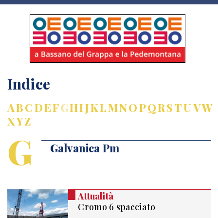
Indice
A
B
C
D
E
F
G
H
I
J
K
L
M
N
O
P
Q
R
S
T
U
V
W
X
Y
Z
G
Galvanica Pm
Attualità
Cromo 6 spacciato