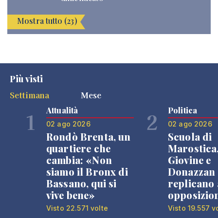
Mostra tutto (23)
Più visti
Settimana
Mese
Attualità
Politica
1
2
02 ago 2026
02 ago 2026
Rondò Brenta, un
Scuola di
quartiere che
Marostica
cambia: «Non
Giovine e
siamo il Bronx di
Donazzan
Bassano, qui si
replicano 
vive bene»
opposizio
Visto 22.571 volte
Visto 19.557 v