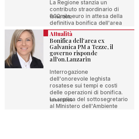
La Regione stanzia un
contributo straordinario di
800mila euro in attesa della
15 feb 2012
definitiva bonifica dell'area
Attualità
Bonifica dell'area ex
Galvanica PM a Tezze, il
governo risponde
all'on.Lanzarin
Interrogazione
dell'onorevole leghista
rosatese sui tempi e costi
delle operazioni di bonifica.
La replica del sottosegretario
18 set 2009
al MInistero dell'Ambiente