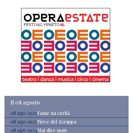
Il 08 agosto
08 ago 2025
Fame na carità
08 ago 2025
Pieve del 5Grappa
08 ago 2024
Mai dire mais