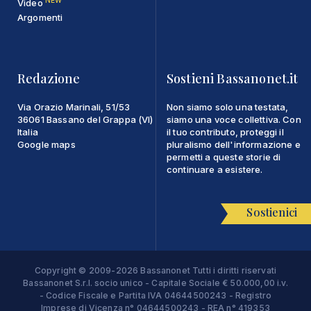
NEW
Video
Argomenti
Redazione
Sostieni Bassanonet.it
Via Orazio Marinali, 51/53
Non siamo solo una testata,
36061 Bassano del Grappa (VI)
siamo una voce collettiva. Con
Italia
il tuo contributo, proteggi il
Google maps
pluralismo dell'informazione e
permetti a queste storie di
continuare a esistere.
Sostienici
Copyright © 2009-2026 Bassanonet Tutti i diritti riservati
Bassanonet S.r.l. socio unico - Capitale Sociale € 50.000,00 i.v.
- Codice Fiscale e Partita IVA 04644500243 - Registro
Imprese di Vicenza n° 04644500243 - REA n° 419353