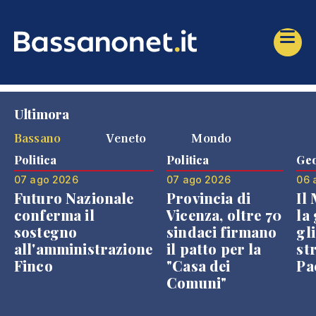
Ultimora
Bassano
Veneto
Mondo
Politica
Politica
Geo
07 ago 2026
07 ago 2026
06 
Futuro Nazionale
Provincia di
Il
conferma il
Vicenza, oltre 70
la 
sostegno
sindaci firmano
gli
all'amministrazione
il patto per la
st
Finco
"Casa dei
Pae
Comuni"