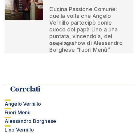
Cucina Passione Comune:
quella volta che Angelo
Vernillo partecipò come
cuoco col papà Lino a una
puntata, vincendola, del
cooking show di Alessandro
05 apr 2023
Borghese “Fuori Menù”
Correlati
Angelo Vernillo
Fuori Menù
Alessandro Borghese
Lino Vernillo