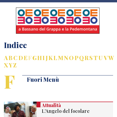
Indice
A
B
C
D
E
F
G
H
I
J
K
L
M
N
O
P
Q
R
S
T
U
V
W
X
Y
Z
F
Fuori Menù
Attualità
L’Angelo del focolare