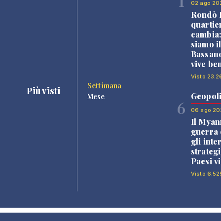
1
02 ago 20
Rondò B
quartie
cambia
siamo i
Bassano
vive be
Visto 23.2
Settimana
Più visti
Geopoli
Mese
6
06 ago 20
Il Myan
guerra c
gli inte
strategi
Paesi vi
Visto 6.52