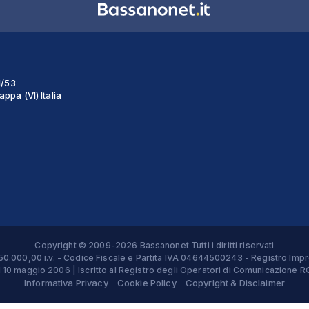
1/53
ppa (VI) Italia
Copyright © 2009-2026 Bassanonet Tutti i diritti riservati
 € 50.000,00 i.v. - Codice Fiscale e Partita IVA 04644500243 - Registro 
el 10 maggio 2006 | Iscritto al Registro degli Operatori di Comunicazion
Informativa Privacy
Cookie Policy
Copyright & Disclaimer