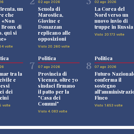
2
3
26
02 ago 2026
02 ago 2026
renta, un
Scuola di
La Corea del
re che
Marostica,
Nord verso un
: «Non
Giovine e
nuovo invio di
l Bronx di
Donazzan
truppe in Russia
, qui si
replicano alle
Visto 20.173 volte
ne»
opposizioni
64 volte
Visto 20.260 volte
tica
Politica
Politica
7
8
26
07 ago 2026
07 ago 2026
mar tra la
Provincia di
Futuro Nazional
ivile e
Vicenza, oltre 70
conferma il
ressi
sindaci firmano
sostegno
ci dei
il patto per la
all'amministrazi
cini
"Casa dei
Finco
Comuni"
5 volte
Visto 1.653 volte
Visto 4.083 volte