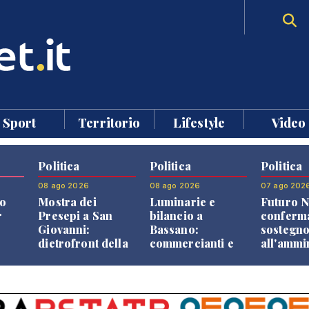
Sport
Territorio
Lifestyle
Video
Politica
Politica
Politica
08 ago 2026
08 ago 2026
07 ago 202
o
Mostra dei
Luminarie e
Futuro N
r
Presepi a San
bilancio a
conferma
Giovanni:
Bassano:
sostegn
dietrofront della
commercianti e
all'ammi
giunta e critiche
cittadini verso
Finco
dell'opposizione
una quota
volontaria