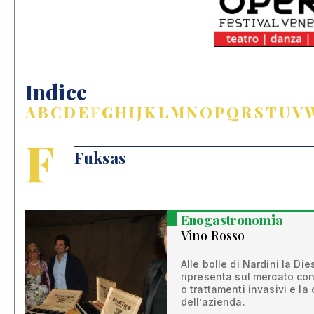
Indice
A
B
C
D
E
F
G
H
I
J
K
L
M
N
O
P
Q
R
S
T
U
V
F
Fuksas
Enogastronomia
Vino Rosso
Alle bolle di Nardini la Di
ripresenta sul mercato co
o trattamenti invasivi e la
dell’azienda.