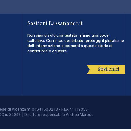
Sostieni Bassanonet.it
Non siamo solo una testata, siamo una voce
collettiva. Con il tuo contributo, proteggi il pluralismo
dell'informazione e permetti a queste storie di
continuare a esistere.
Sostienici
Imprese di Vicenza n° 04644500243 - REA n° 419353
e ROC n. 39043 | Direttore responsabile Andrea Maroso