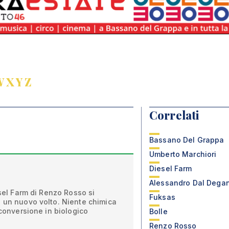
W
X
Y
Z
Correlati
Bassano Del Grappa
Umberto Marchiori
Diesel Farm
Alessandro Dal Dega
esel Farm di Renzo Rosso si
Fuksas
n un nuovo volto. Niente chimica
 conversione in biologico
Bolle
Renzo Rosso