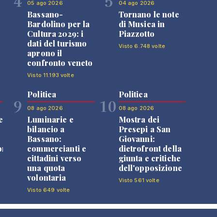
4
5
05 ago 2026
04 ago 2026
Bassano-
Tornano le note
Bardolino per la
di Musica in
Cultura 2029: i
Piazzotto
dati del turismo
Visto 6.748 volte
aprono il
confronto veneto
Visto 11.193 volte
Politica
Politica
9
10
08 ago 2026
08 ago 2026
e
Luminarie e
Mostra dei
bilancio a
Presepi a San
Bassano:
Giovanni:
one
commercianti e
dietrofront della
cittadini verso
giunta e critiche
una quota
dell'opposizione
volontaria
Visto 561 volte
Visto 649 volte