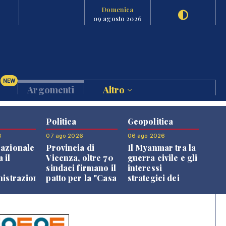
Domenica
09 agosto 2026
NEW
Argomenti
Altro
Politica
Geopolitica
6
07 ago 2026
06 ago 2026
azionale
Provincia di
Il Myanmar tra la
 il
Vicenza, oltre 70
guerra civile e gli
o
sindaci firmano il
interessi
nistrazione
patto per la "Casa
strategici dei
dei Comuni"
Paesi vicini