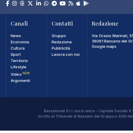
Canali
Contatti
Redazione
News
Gruppo
Via Orazio Marinali, 5
36061 Bassano del Gra
Economia
Redazione
Google maps
Cultura
Pubblicità
Sport
Lavora con noi
Territorio
Lifestyle
NEW
Video
Argomenti
Bassanonet S.r.l. socio unico - Capitale Sociale
Iscritto al Tribunale di Bassano del Grappa n.3/06 d