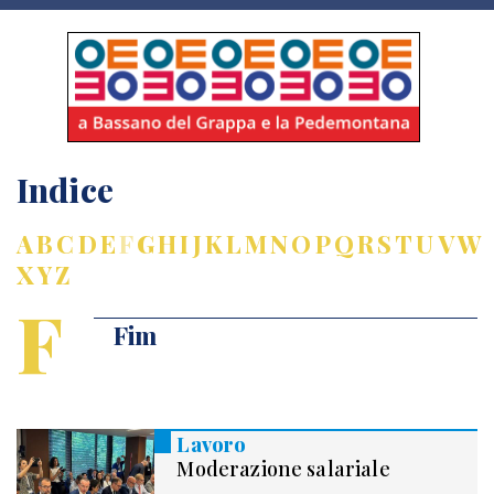
Indice
A
B
C
D
E
F
G
H
I
J
K
L
M
N
O
P
Q
R
S
T
U
V
W
X
Y
Z
F
Fim
Lavoro
Moderazione salariale