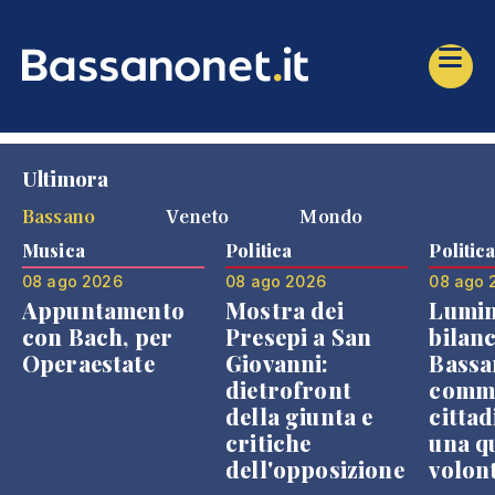
Ultimora
Bassano
Veneto
Mondo
Musica
Politica
Politic
08 ago 2026
08 ago 2026
08 ago 
Appuntamento
Mostra dei
Lumin
con Bach, per
Presepi a San
bilanc
Operaestate
Giovanni:
Bassa
dietrofront
comme
della giunta e
cittad
critiche
una q
dell'opposizione
volon