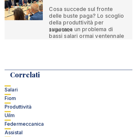
Cosa succede sul fronte
delle buste paga? Lo scoglio
della produttività per
superare un problema di
23 giu 2024
bassi salari ormai ventennale
Correlati
Salari
Fiom
Produttività
Uilm
Federmeccanica
Assistal