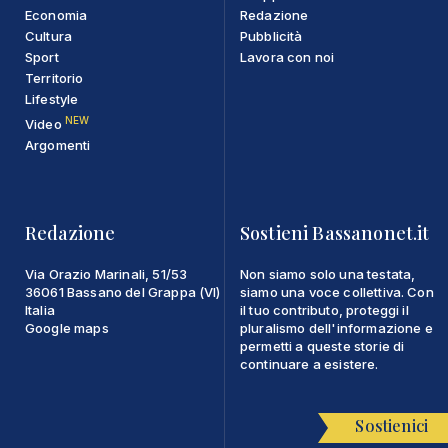
Economia
Redazione
Cultura
Pubblicità
Sport
Lavora con noi
Territorio
Lifestyle
NEW
Video
Argomenti
Redazione
Sostieni Bassanonet.it
Via Orazio Marinali, 51/53
Non siamo solo una testata,
36061 Bassano del Grappa (VI)
siamo una voce collettiva. Con
Italia
il tuo contributo, proteggi il
Google maps
pluralismo dell'informazione e
permetti a queste storie di
continuare a esistere.
Sostienici