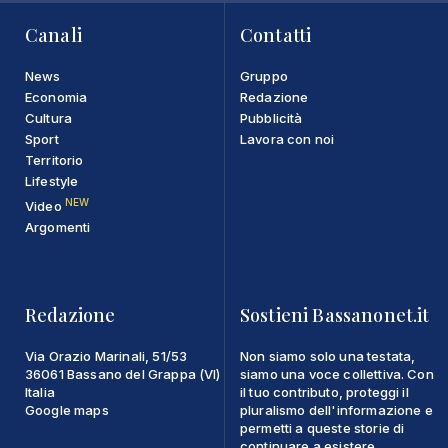
Canali
Contatti
News
Gruppo
Economia
Redazione
Cultura
Pubblicità
Sport
Lavora con noi
Territorio
Lifestyle
NEW
Video
Argomenti
Redazione
Sostieni Bassanonet.it
Via Orazio Marinali, 51/53
Non siamo solo una testata,
36061 Bassano del Grappa (VI)
siamo una voce collettiva. Con
Italia
il tuo contributo, proteggi il
Google maps
pluralismo dell'informazione e
permetti a queste storie di
continuare a esistere.