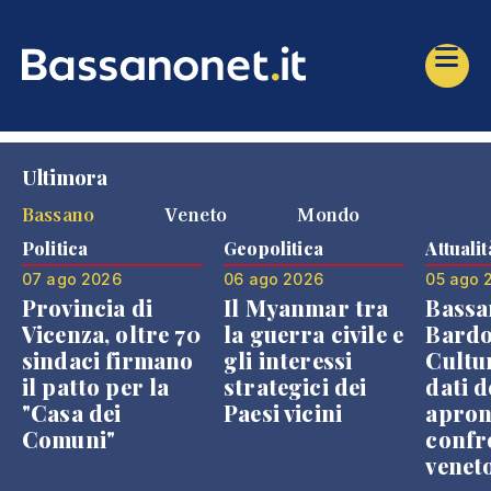
Ultimora
Bassano
Veneto
Mondo
Politica
Geopolitica
Attualit
07 ago 2026
06 ago 2026
05 ago 
Provincia di
Il Myanmar tra
Bassa
Vicenza, oltre 70
la guerra civile e
Bardo
sindaci firmano
gli interessi
Cultur
il patto per la
strategici dei
dati d
"Casa dei
Paesi vicini
apron
Comuni"
confr
venet