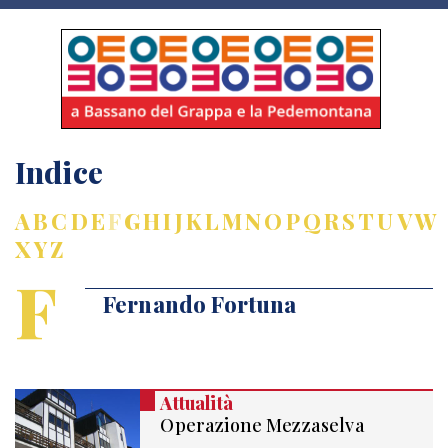
Indice
A
B
C
D
E
F
G
H
I
J
K
L
M
N
O
P
Q
R
S
T
U
V
W
X
Y
Z
F
Fernando Fortuna
Attualità
Operazione Mezzaselva