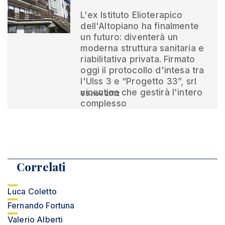
L'ex Istituto Elioterapico
dell'Altopiano ha finalmente
un futuro: diventerà un
moderna struttura sanitaria e
riabilitativa privata. Firmato
oggi il protocollo d'intesa tra
l'Ulss 3 e “Progetto 33”, srl
vicentina che gestirà l'intero
05 nov 2012
complesso
Correlati
Luca Coletto
Fernando Fortuna
Valerio Alberti