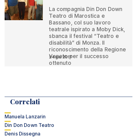
La compagnia Din Don Down
Teatro di Marostica e
Bassano, col suo lavoro
teatrale ispirato a Moby Dick,
sbanca il festival “Teatro e
disabilità” di Monza. Il
riconoscimento della Regione
Veneto per il successo
24 giu 2017
ottenuto
Correlati
Manuela Lanzarin
Din Don Down Teatro
Denis Dissegna