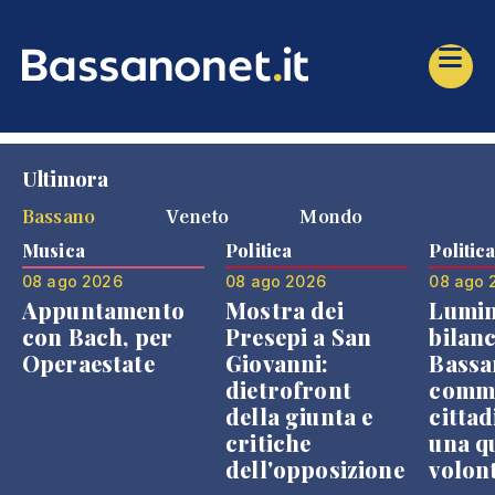
Ultimora
Bassano
Veneto
Mondo
Musica
Politica
Politic
08 ago 2026
08 ago 2026
08 ago 
Appuntamento
Mostra dei
Lumin
con Bach, per
Presepi a San
bilanc
Operaestate
Giovanni:
Bassa
dietrofront
comme
della giunta e
cittad
critiche
una q
dell'opposizione
volon