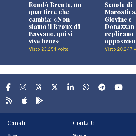
Rondò Brenta, un
Scuola di
quartiere che
Marostica
cambia: «Non
Giovine e
siamo il Bronx di
Donazzan
Bassano, qui si
replicano 
vive bene»
opposizio
Visto 23.254 volte
Visto 20.247 v
Canali
Contatti
News
Gruppo