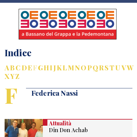
Indice
A
B
C
D
E
F
G
H
I
J
K
L
M
N
O
P
Q
R
S
T
U
V
W
X
Y
Z
F
Federica Nassi
Attualità
Din Don Achab