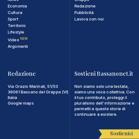
Economia
Redazione
Cultura
Pubblicità
Sport
Lavora con noi
Territorio
Lifestyle
NEW
Video
Argomenti
Redazione
Sostieni Bassanonet.it
Via Orazio Marinali, 51/53
Non siamo solo una testata,
36061 Bassano del Grappa (VI)
siamo una voce collettiva. Con
Italia
il tuo contributo, proteggi il
Google maps
pluralismo dell'informazione e
permetti a queste storie di
continuare a esistere.
Sostienici