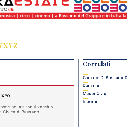
W
X
Y
Z
Correlati
Comune Di Bassano D
Dominio
Musei Civici
useo
Internet
 rosse online con il vecchio
o Civico di Bassano