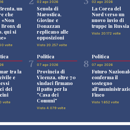
2
3
26
02 ago 2026
02 ago 2026
renta, un
Scuola di
La Corea del
re che
Marostica,
Nord verso un
: «Non
Giovine e
nuovo invio di
l Bronx di
Donazzan
truppe in Russia
, qui si
replicano alle
Visto 20.172 volte
ne»
opposizioni
60 volte
Visto 20.257 volte
tica
Politica
Politica
7
8
26
07 ago 2026
07 ago 2026
mar tra la
Provincia di
Futuro Nazional
ivile e
Vicenza, oltre 70
conferma il
ressi
sindaci firmano
sostegno
ci dei
il patto per la
all'amministrazi
cini
"Casa dei
Finco
Comuni"
0 volte
Visto 1.652 volte
Visto 4.079 volte