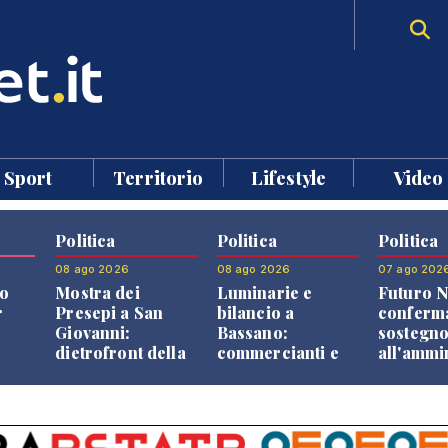
Sport
Territorio
Lifestyle
Video
Politica
Politica
Politica
08 ago 2026
08 ago 2026
07 ago 202
o
Mostra dei
Luminarie e
Futuro N
r
Presepi a San
bilancio a
conferma
Giovanni:
Bassano:
sostegn
dietrofront della
commercianti e
all'ammi
giunta e critiche
cittadini verso
Finco
dell'opposizione
una quota
volontaria