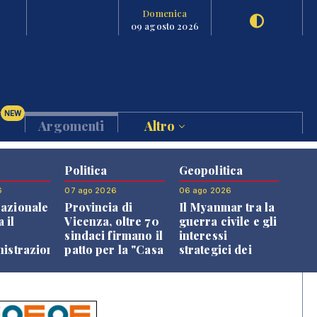
Domenica
09 agosto 2026
NEW
Argomenti
Altro
Politica
Geopolitica
6
07 ago 2026
06 ago 2026
azionale
Provincia di
Il Myanmar tra la
 il
Vicenza, oltre 70
guerra civile e gli
o
sindaci firmano il
interessi
nistrazione
patto per la "Casa
strategici dei
dei Comuni"
Paesi vicini