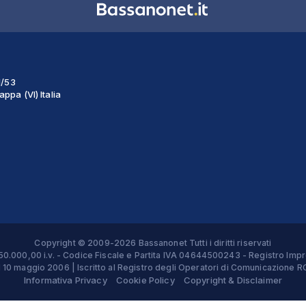
1/53
ppa (VI) Italia
Copyright © 2009-2026 Bassanonet Tutti i diritti riservati
 € 50.000,00 i.v. - Codice Fiscale e Partita IVA 04644500243 - Registro 
el 10 maggio 2006 | Iscritto al Registro degli Operatori di Comunicazion
Informativa Privacy
Cookie Policy
Copyright & Disclaimer