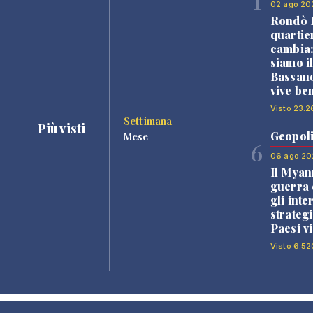
1
02 ago 20
Rondò B
quartie
cambia
siamo i
Bassano
vive be
Visto 23.2
Settimana
Più visti
Geopoli
Mese
6
06 ago 20
Il Myan
guerra c
gli inte
strategi
Paesi vi
Visto 6.52