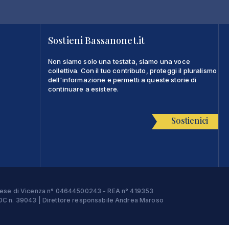
Sostieni Bassanonet.it
Non siamo solo una testata, siamo una voce
collettiva. Con il tuo contributo, proteggi il pluralismo
dell'informazione e permetti a queste storie di
continuare a esistere.
Sostienici
Imprese di Vicenza n° 04644500243 - REA n° 419353
e ROC n. 39043 | Direttore responsabile Andrea Maroso