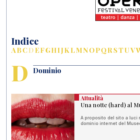
Indice
A
B
C
D
E
F
G
H
I
J
K
L
M
N
O
P
Q
R
S
T
U
V
D
Dominio
Attualità
Una notte (hard) al M
A proposito del sito a luci
dominio internet del Muse