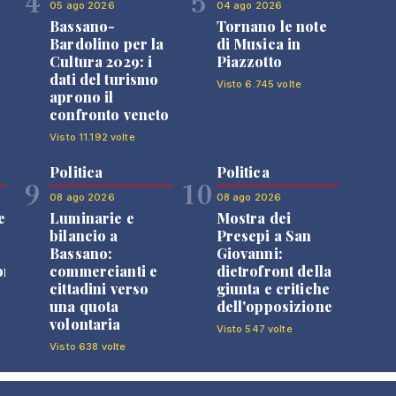
4
5
05 ago 2026
04 ago 2026
Bassano-
Tornano le note
Bardolino per la
di Musica in
Cultura 2029: i
Piazzotto
dati del turismo
Visto 6.745 volte
aprono il
confronto veneto
Visto 11.192 volte
Politica
Politica
9
10
08 ago 2026
08 ago 2026
e
Luminarie e
Mostra dei
bilancio a
Presepi a San
Bassano:
Giovanni:
one
commercianti e
dietrofront della
cittadini verso
giunta e critiche
una quota
dell'opposizione
volontaria
Visto 547 volte
Visto 638 volte