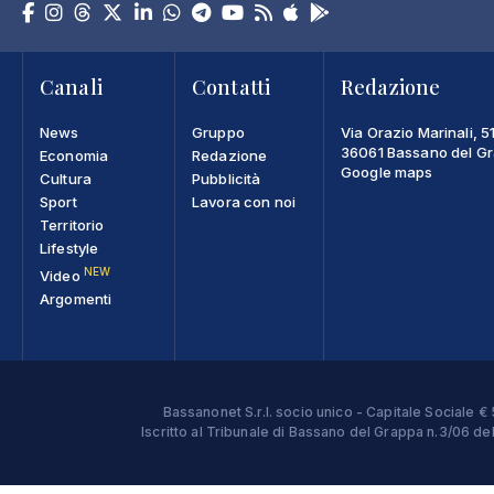
Canali
Contatti
Redazione
News
Gruppo
Via Orazio Marinali, 5
36061 Bassano del Gra
Economia
Redazione
Google maps
Cultura
Pubblicità
Sport
Lavora con noi
Territorio
Lifestyle
NEW
Video
Argomenti
Bassanonet S.r.l. socio unico - Capitale Sociale
Iscritto al Tribunale di Bassano del Grappa n.3/06 d