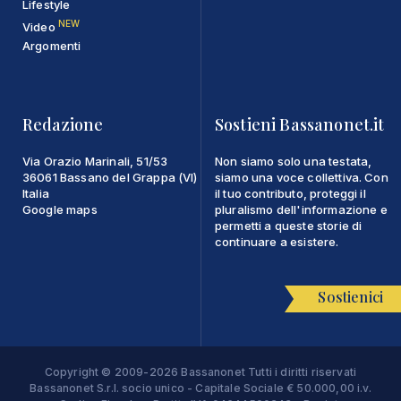
Lifestyle
NEW
Video
Argomenti
Redazione
Sostieni Bassanonet.it
Via Orazio Marinali, 51/53
Non siamo solo una testata,
36061 Bassano del Grappa (VI)
siamo una voce collettiva. Con
Italia
il tuo contributo, proteggi il
Google maps
pluralismo dell'informazione e
permetti a queste storie di
continuare a esistere.
Sostienici
Copyright © 2009-2026 Bassanonet Tutti i diritti riservati
Bassanonet S.r.l. socio unico - Capitale Sociale € 50.000,00 i.v.