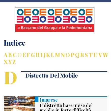
Indice
A
B
C
D
E
F
G
H
I
J
K
L
M
N
O
P
Q
R
S
T
U
V
W
X
Y
Z
D
Distretto Del Mobile
Imprese
Il distretto bassanese del
mobile in forte difficoltà