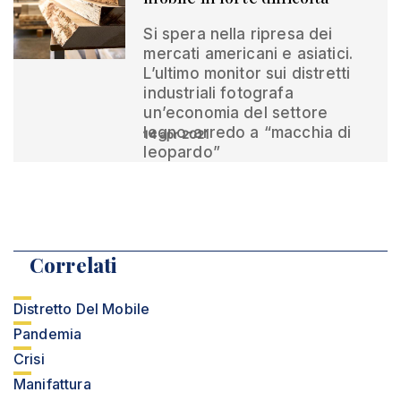
Si spera nella ripresa dei
mercati americani e asiatici.
L’ultimo monitor sui distretti
industriali fotografa
un’economia del settore
legno-arredo a “macchia di
14 apr 2021
leopardo”
Correlati
Distretto Del Mobile
Pandemia
Crisi
Manifattura