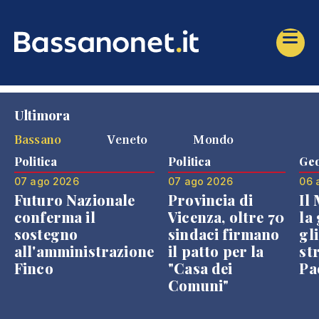
Ultimora
Bassano
Veneto
Mondo
Politica
Politica
Geo
07 ago 2026
07 ago 2026
06 
Futuro Nazionale
Provincia di
Il
conferma il
Vicenza, oltre 70
la 
sostegno
sindaci firmano
gli
all'amministrazione
il patto per la
st
Finco
"Casa dei
Pae
Comuni"