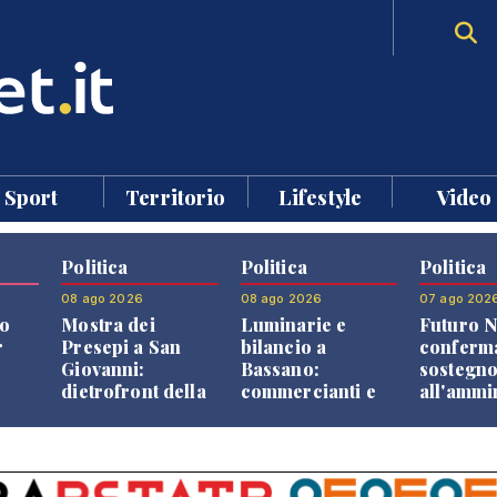
Sport
Territorio
Lifestyle
Video
Politica
Politica
Politica
08 ago 2026
08 ago 2026
07 ago 202
o
Mostra dei
Luminarie e
Futuro N
r
Presepi a San
bilancio a
conferma
Giovanni:
Bassano:
sostegn
dietrofront della
commercianti e
all'ammi
giunta e critiche
cittadini verso
Finco
dell'opposizione
una quota
volontaria