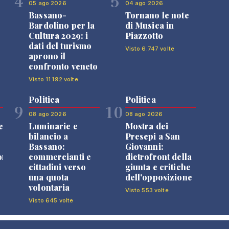
4
5
05 ago 2026
04 ago 2026
Bassano-
Tornano le note
Bardolino per la
di Musica in
Cultura 2029: i
Piazzotto
dati del turismo
Visto 6.747 volte
aprono il
confronto veneto
Visto 11.192 volte
Politica
Politica
9
10
08 ago 2026
08 ago 2026
e
Luminarie e
Mostra dei
bilancio a
Presepi a San
Bassano:
Giovanni:
one
commercianti e
dietrofront della
cittadini verso
giunta e critiche
una quota
dell'opposizione
volontaria
Visto 553 volte
Visto 645 volte