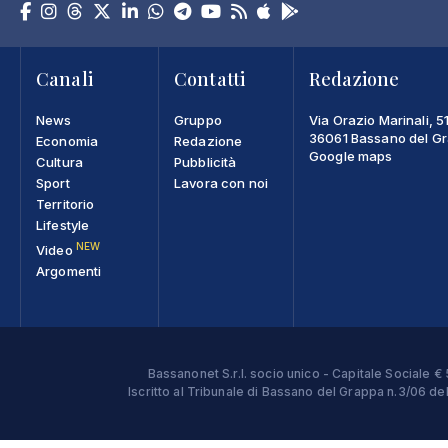
Canali
Contatti
Redazione
News
Gruppo
Via Orazio Marinali, 5
36061 Bassano del Gra
Economia
Redazione
Google maps
Cultura
Pubblicità
Sport
Lavora con noi
Territorio
Lifestyle
NEW
Video
Argomenti
Bassanonet S.r.l. socio unico - Capitale Sociale
Iscritto al Tribunale di Bassano del Grappa n.3/06 d