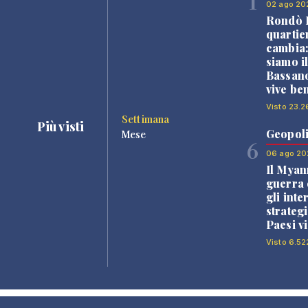
1
02 ago 20
Rondò B
quartie
cambia
siamo i
Bassano
vive be
Visto 23.2
Settimana
Più visti
Geopoli
Mese
6
06 ago 20
Il Myan
guerra c
gli inte
strategi
Paesi vi
Visto 6.52