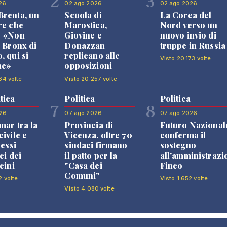
2
3
26
02 ago 2026
02 ago 2026
renta, un
Scuola di
La Corea del
re che
Marostica,
Nord verso un
: «Non
Giovine e
nuovo invio di
l Bronx di
Donazzan
truppe in Russia
, qui si
replicano alle
Visto 20.173 volte
ne»
opposizioni
64 volte
Visto 20.257 volte
tica
Politica
Politica
7
8
26
07 ago 2026
07 ago 2026
mar tra la
Provincia di
Futuro Nazional
ivile e
Vicenza, oltre 70
conferma il
ressi
sindaci firmano
sostegno
ci dei
il patto per la
all'amministrazi
cini
"Casa dei
Finco
Comuni"
2 volte
Visto 1.652 volte
Visto 4.080 volte