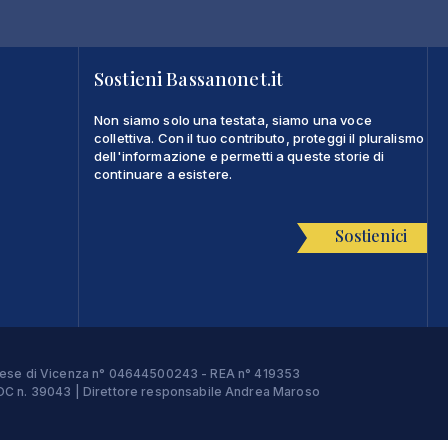
Sostieni Bassanonet.it
Non siamo solo una testata, siamo una voce
collettiva. Con il tuo contributo, proteggi il pluralismo
dell'informazione e permetti a queste storie di
continuare a esistere.
Sostienici
Imprese di Vicenza n° 04644500243 - REA n° 419353
e ROC n. 39043 | Direttore responsabile Andrea Maroso