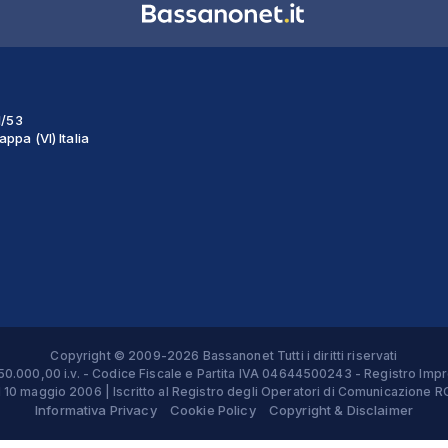
1/53
ppa (VI) Italia
Copyright © 2009-2026 Bassanonet Tutti i diritti riservati
 € 50.000,00 i.v. - Codice Fiscale e Partita IVA 04644500243 - Registro 
el 10 maggio 2006 | Iscritto al Registro degli Operatori di Comunicazion
Informativa Privacy
Cookie Policy
Copyright & Disclaimer