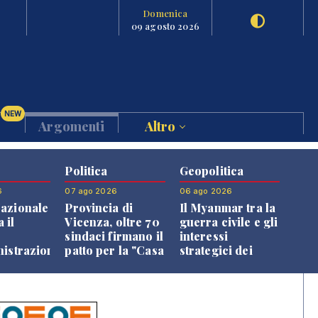
Domenica
09 agosto 2026
NEW
Argomenti
Altro
Politica
Geopolitica
6
07 ago 2026
06 ago 2026
azionale
Provincia di
Il Myanmar tra la
 il
Vicenza, oltre 70
guerra civile e gli
o
sindaci firmano il
interessi
nistrazione
patto per la "Casa
strategici dei
dei Comuni"
Paesi vicini