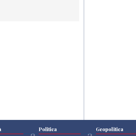
à
Politica
Geopolitica