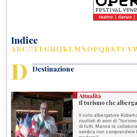
Indice
A
B
C
D
E
F
G
H
I
J
K
L
M
N
O
P
Q
R
S
T
U
V
D
Destinazione
Attualità
Il turismo che alberg
Il noto albergatore Robert
risultati di anni di “turis
di tutti. Manca la collabor
sembra non comprendere le