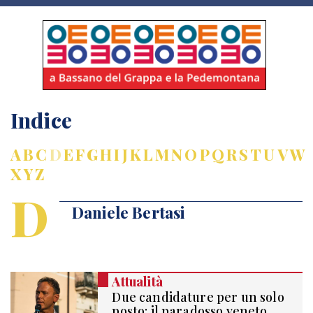
Indice
A
B
C
D
E
F
G
H
I
J
K
L
M
N
O
P
Q
R
S
T
U
V
W
X
Y
Z
D
Daniele Bertasi
Attualità
Due candidature per un solo
posto: il paradosso veneto