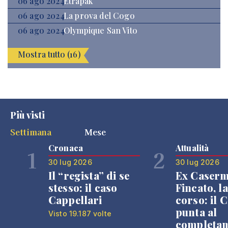
06 ago 2024
Etrapak
06 ago 2024
La prova del Cogo
06 ago 2024
Olympique San Vito
Mostra tutto (16)
Più visti
Settimana
Mese
Cronaca
Attualità
1
2
30 lug 2026
30 lug 2026
Il “regista” di se
Ex Caser
stesso: il caso
Fincato, la
Cappellari
corso: il
punta al
Visto 19.187 volte
completa