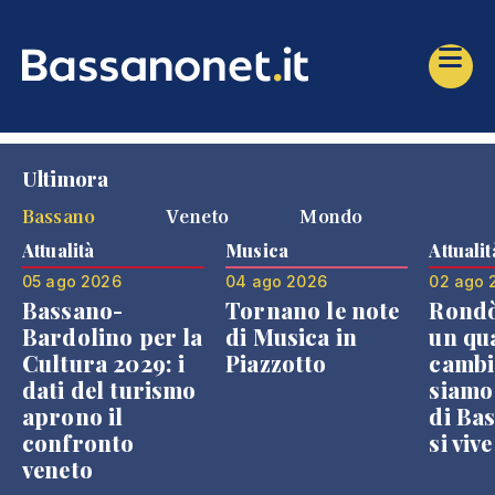
Ultimora
Bassano
Veneto
Mondo
Attualità
Musica
Attualit
05 ago 2026
04 ago 2026
02 ago 
Bassano-
Tornano le note
Rondò
Bardolino per la
di Musica in
un qu
Cultura 2029: i
Piazzotto
cambi
dati del turismo
siamo
aprono il
di Bas
confronto
si viv
veneto