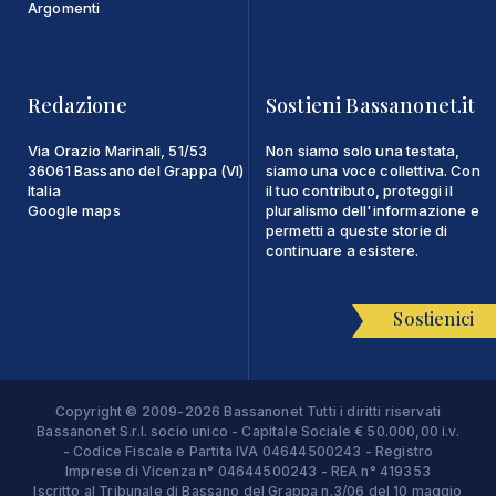
Argomenti
Redazione
Sostieni Bassanonet.it
Via Orazio Marinali, 51/53
Non siamo solo una testata,
36061 Bassano del Grappa (VI)
siamo una voce collettiva. Con
Italia
il tuo contributo, proteggi il
Google maps
pluralismo dell'informazione e
permetti a queste storie di
continuare a esistere.
Sostienici
Copyright © 2009-2026 Bassanonet Tutti i diritti riservati
Bassanonet S.r.l. socio unico - Capitale Sociale € 50.000,00 i.v.
- Codice Fiscale e Partita IVA 04644500243 - Registro
Imprese di Vicenza n° 04644500243 - REA n° 419353
Iscritto al Tribunale di Bassano del Grappa n.3/06 del 10 maggio