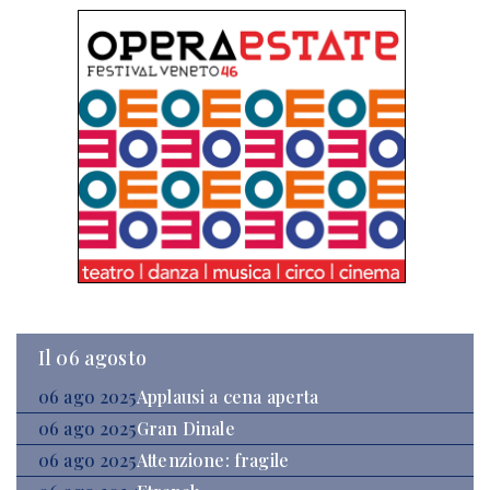
Il 06 agosto
06 ago 2025
Applausi a cena aperta
06 ago 2025
Gran Dinale
06 ago 2025
Attenzione: fragile