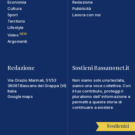
Economia
Redazione
Cultura
Pubblicità
Sport
Lavora con noi
Territorio
Lifestyle
NEW
Video
Argomenti
Redazione
Sostieni Bassanonet.it
Via Orazio Marinali, 51/53
Non siamo solo una testata,
36061 Bassano del Grappa (VI)
siamo una voce collettiva. Con
Italia
il tuo contributo, proteggi il
Google maps
pluralismo dell'informazione e
permetti a queste storie di
continuare a esistere.
Sostienici