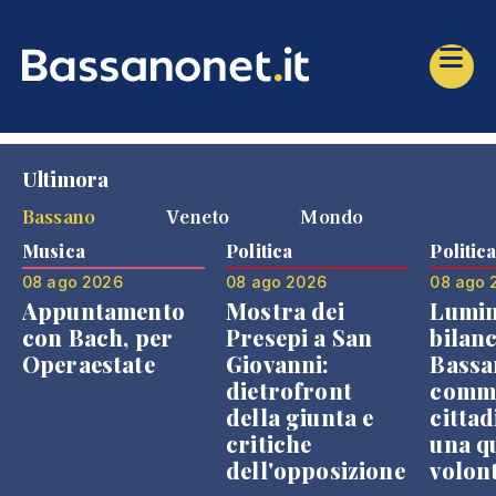
Ultimora
Bassano
Veneto
Mondo
Musica
Politica
Politic
08 ago 2026
08 ago 2026
08 ago 
Appuntamento
Mostra dei
Lumin
con Bach, per
Presepi a San
bilanc
Operaestate
Giovanni:
Bassa
dietrofront
comme
della giunta e
cittad
critiche
una q
dell'opposizione
volon