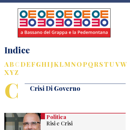
Indice
A
B
C
D
E
F
G
H
I
J
K
L
M
N
O
P
Q
R
S
T
U
V
W
X
Y
Z
C
Crisi Di Governo
Politica
Risi e Crisi