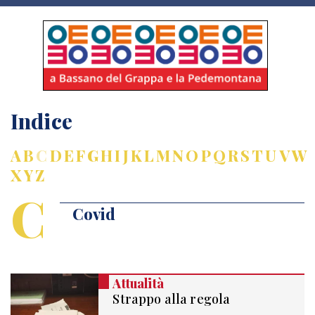
Indice
A
B
C
D
E
F
G
H
I
J
K
L
M
N
O
P
Q
R
S
T
U
V
W
X
Y
Z
C
Covid
Attualità
Strappo alla regola