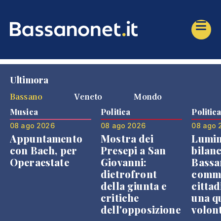
Ultimora
Bassano
Veneto
Mondo
Musica
Politica
Politic
08 ago 2026
08 ago 2026
08 ago 
Appuntamento
Mostra dei
Lumin
con Bach, per
Presepi a San
bilanc
Operaestate
Giovanni:
Bassa
dietrofront
comme
della giunta e
cittad
critiche
una q
dell'opposizione
volon