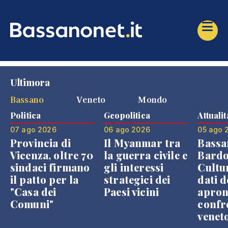
Ultimora
Bassano
Veneto
Mondo
Politica
Geopolitica
Attualit
07 ago 2026
06 ago 2026
05 ago 
Provincia di
Il Myanmar tra
Bassa
Vicenza, oltre 70
la guerra civile e
Bardo
sindaci firmano
gli interessi
Cultur
il patto per la
strategici dei
dati d
"Casa dei
Paesi vicini
apron
Comuni"
confr
venet