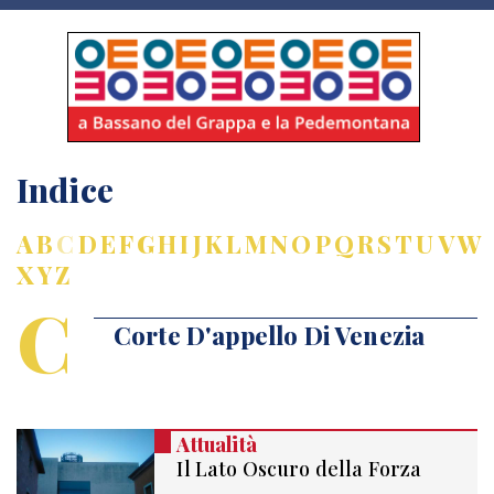
Indice
A
B
C
D
E
F
G
H
I
J
K
L
M
N
O
P
Q
R
S
T
U
V
W
X
Y
Z
C
Corte D'appello Di Venezia
Attualità
Il Lato Oscuro della Forza