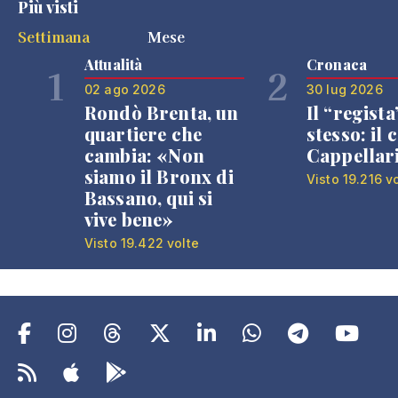
Più visti
Settimana
Mese
Attualità
Cronaca
1
2
02 ago 2026
30 lug 2026
Rondò Brenta, un
Il “regista
quartiere che
stesso: il 
cambia: «Non
Cappellar
siamo il Bronx di
Visto 19.216 v
Bassano, qui si
vive bene»
Visto 19.422 volte