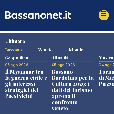
Ultimora
Bassano
Veneto
Mondo
Geopolitica
Attualità
Musica
06 ago 2026
05 ago 2026
04 ago 
Il Myanmar tra
Bassano-
Torna
la guerra civile e
Bardolino per la
di Mus
gli interessi
Cultura 2029: i
Piazz
strategici dei
dati del turismo
Paesi vicini
aprono il
confronto
veneto