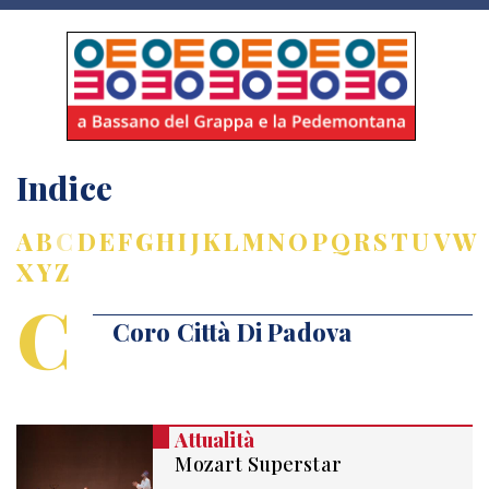
Indice
A
B
C
D
E
F
G
H
I
J
K
L
M
N
O
P
Q
R
S
T
U
V
W
X
Y
Z
C
Coro Città Di Padova
Attualità
Mozart Superstar