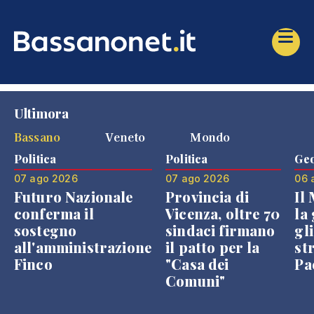
Ultimora
Bassano
Veneto
Mondo
Politica
Politica
Geo
07 ago 2026
07 ago 2026
06 
Futuro Nazionale
Provincia di
Il
conferma il
Vicenza, oltre 70
la 
sostegno
sindaci firmano
gli
all'amministrazione
il patto per la
st
Finco
"Casa dei
Pae
Comuni"