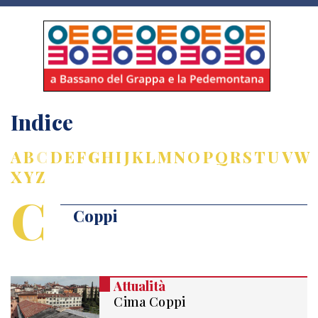
Indice
A
B
C
D
E
F
G
H
I
J
K
L
M
N
O
P
Q
R
S
T
U
V
W
X
Y
Z
C
Coppi
Attualità
Cima Coppi