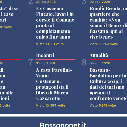
2
3
26
30 lug 2026
02 ago 2026
sta” di se
Ex Caserma
Rondò Brenta, u
il caso
Fincato, lavori in
quartiere che
ari
corso: il Comune
cambia: «Non
punta al
siamo il Bronx d
00 volte
completamento
Bassano, qui si
entro fine anno
vive bene»
Visto 19.161 volte
Visto 18.253 volte
Incontri
Attualità
7
8
26
31 lug 2026
05 ago 2026
di
A casa Parolini-
Bassano-
ca,
Vanin-
Bardolino per la
 e
Costenaro,
Cultura 2029: i
an
protagonista il
dati del turismo
no alle
libro di Marco
aprono il
ioni
Lazzarotto
confronto venet
2 volte
Visto 10.354 volte
Visto 5.818 volte