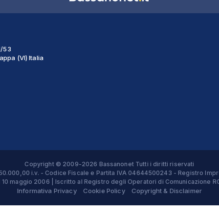
1/53
ppa (VI) Italia
Copyright © 2009-2026 Bassanonet Tutti i diritti riservati
 € 50.000,00 i.v. - Codice Fiscale e Partita IVA 04644500243 - Registro 
el 10 maggio 2006 | Iscritto al Registro degli Operatori di Comunicazion
Informativa Privacy
Cookie Policy
Copyright & Disclaimer