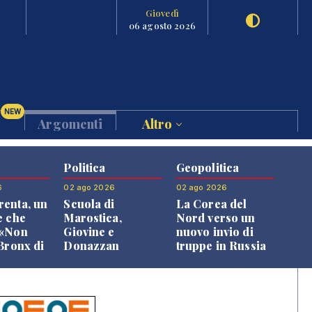
Giovedì
06 agosto 2026
NEW
Argomenti
Altro
Politica
Geopolitica
6
02 ago 2026
02 ago 2026
enta, un
Scuola di
La Corea del
e che
Marostica,
Nord verso un
 «Non
Giovine e
nuovo invio di
 Bronx di
Donazzan
truppe in Russia
 qui si
replicano alle
e»
opposizioni