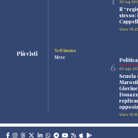
1
30 lug 20
Il “regi
stesso: 
Cappell
Visto 19.2
Settimana
Più visti
Mese
Politica
6
02 ago 20
Scuola 
Marosti
Giovine
Donazz
replica
opposiz
Visto 15.18