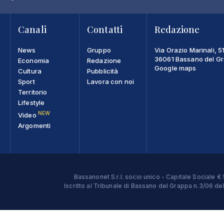
Canali
Contatti
Redazione
News
Gruppo
Via Orazio Marinali, 5
36061 Bassano del Gra
Economia
Redazione
Google maps
Cultura
Pubblicità
Sport
Lavora con noi
Territorio
Lifestyle
NEW
Video
Argomenti
Bassanonet S.r.l. socio unico - Capitale Sociale
Iscritto al Tribunale di Bassano del Grappa n.3/06 d