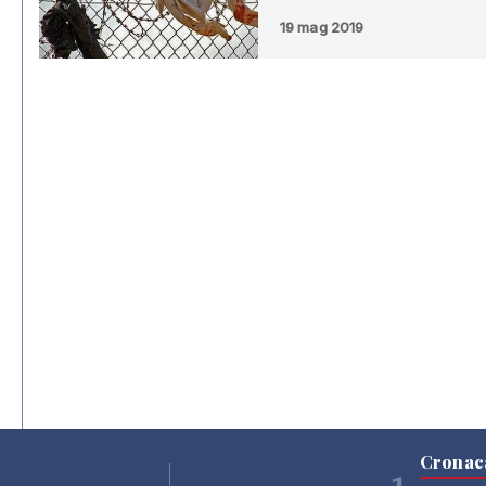
19 mag 2019
Cronac