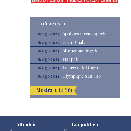
Il 06 agosto
06 ago 2025
Applausi a cena aperta
06 ago 2025
Gran Dinale
06 ago 2025
Attenzione: fragile
06 ago 2024
Etrapak
06 ago 2024
La prova del Cogo
06 ago 2024
Olympique San Vito
Mostra tutto (16)
Attualità
Geopolitica