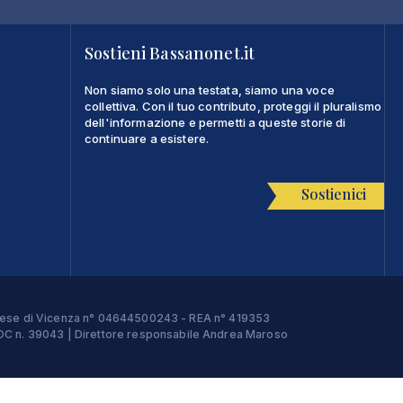
Sostieni Bassanonet.it
Non siamo solo una testata, siamo una voce
collettiva. Con il tuo contributo, proteggi il pluralismo
dell'informazione e permetti a queste storie di
continuare a esistere.
Sostienici
Imprese di Vicenza n° 04644500243 - REA n° 419353
e ROC n. 39043 | Direttore responsabile Andrea Maroso