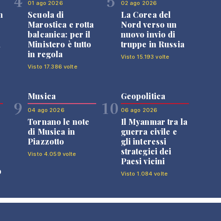
4
5
01 ago 2026
02 ago 2026
n
Scuola di
La Corea del
Marostica e rotta
Nord verso un
balcanica: per il
nuovo invio di
i
Ministero è tutto
truppe in Russia
in regola
Visto 15.193 volte
Visto 17.386 volte
Musica
Geopolitica
9
10
04 ago 2026
06 ago 2026
Tornano le note
Il Myanmar tra la
di Musica in
guerra civile e
Piazzotto
gli interessi
strategici dei
Visto 4.059 volte
Paesi vicini
o
Visto 1.084 volte