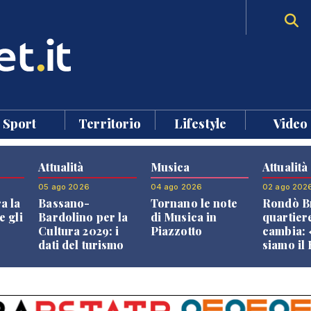
Sport
Territorio
Lifestyle
Video
Attualità
Musica
Attualità
05 ago 2026
04 ago 2026
02 ago 202
a la
Bassano-
Tornano le note
Rondò Br
e gli
Bardolino per la
di Musica in
quartier
Cultura 2029: i
Piazzotto
cambia:
dati del turismo
siamo il
aprono il
Bassano,
confronto veneto
vive ben