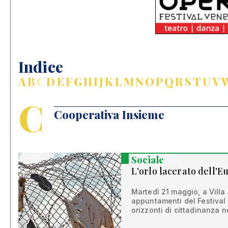
Indice
A
B
C
D
E
F
G
H
I
J
K
L
M
N
O
P
Q
R
S
T
U
V
C
Cooperativa Insieme
Sociale
L'orlo lacerato dell'E
Martedì 21 maggio, a Vill
appuntamenti del Festival
orizzonti di cittadinanza 