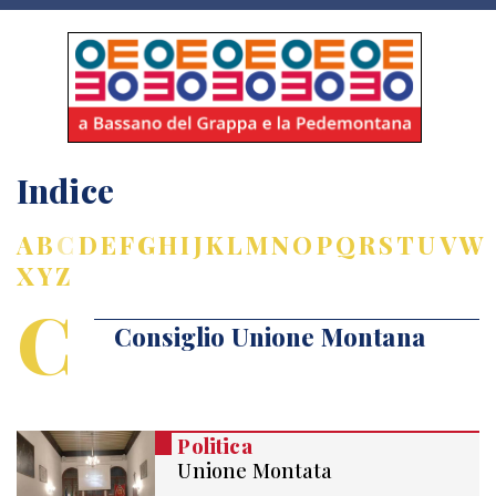
Indice
A
B
C
D
E
F
G
H
I
J
K
L
M
N
O
P
Q
R
S
T
U
V
W
X
Y
Z
C
Consiglio Unione Montana
Politica
Unione Montata