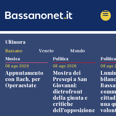
Ultimora
Bassano
Veneto
Mondo
Musica
Politica
Politic
08 ago 2026
08 ago 2026
08 ago 
Appuntamento
Mostra dei
Lumin
con Bach, per
Presepi a San
bilanc
Operaestate
Giovanni:
Bassa
dietrofront
comme
della giunta e
cittad
critiche
una q
dell'opposizione
volon