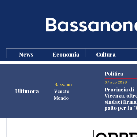
News
Economia
Cultura
Politica
07 ago 2026
Bassano
Provincia di
Ultimora
Veneto
Vicenza, oltr
Mondo
sindaci firma
patto per la 
dei Comuni"