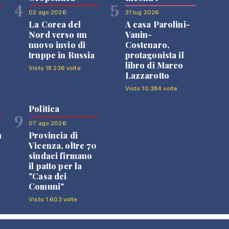
4
5
02 ago 2026
31 lug 2026
La Corea del
A casa Parolini-
Nord verso un
Vanin-
nuovo invio di
Costenaro,
truppe in Russia
protagonista il
libro di Marco
Visto 18.236 volte
Lazzarotto
Visto 10.384 volte
Politica
9
07 ago 2026
a
Provincia di
Vicenza, oltre 70
sindaci firmano
il patto per la
"Casa dei
Comuni"
Visto 1.603 volte