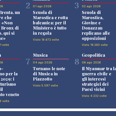
2
3
26
01 ago 2026
02 ago 2026
renta, un
Scuola di
Scuola di
re che
Marostica e rotta
Marostica,
: «Non
balcanica: per il
Giovine e
l Bronx di
Ministero è tutto
Donazzan
, qui si
in regola
replicano alle
ne»
opposizioni
Visto 18.872 volte
1 volte
Visto 18.283 volte
à
Musica
Geopolitica
7
8
26
04 ago 2026
06 ago 2026
o-
Tornano le note
Il Myanmar tra l
no per la
di Musica in
guerra civile e
 2029: i
Piazzotto
gli interessi
l turismo
strategici dei
Visto 5.597 volte
il
Paesi vicini
to veneto
Visto 4.232 volte
9 volte