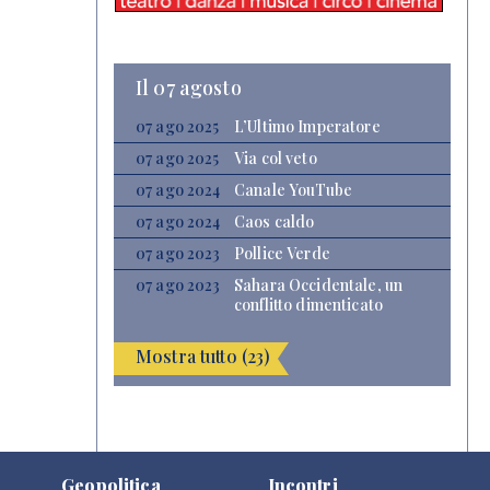
Il 07 agosto
07 ago 2025
L’Ultimo Imperatore
07 ago 2025
Via col veto
07 ago 2024
Canale YouTube
07 ago 2024
Caos caldo
07 ago 2023
Pollice Verde
07 ago 2023
Sahara Occidentale, un
conflitto dimenticato
Mostra tutto (23)
Geopolitica
Incontri