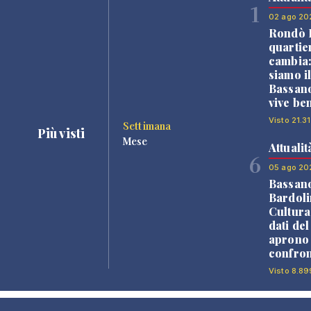
1
02 ago 20
Rondò B
quartie
cambia
siamo i
Bassano
vive be
Visto 21.31
Settimana
Più visti
Mese
Attualit
6
05 ago 20
Bassan
Bardoli
Cultura
dati de
aprono 
confron
Visto 8.89