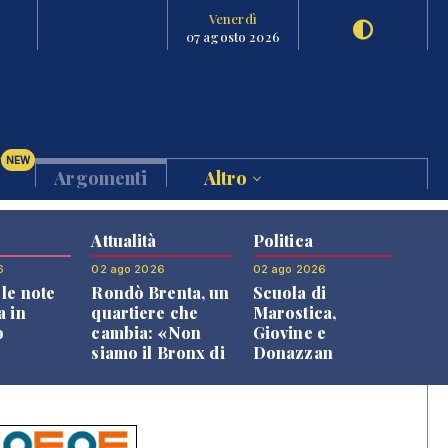
Venerdì
07 agosto 2026
NEW
Argomenti
Altro
Attualità
Politica
6
02 ago 2026
02 ago 2026
le note
Rondò Brenta, un
Scuola di
a in
quartiere che
Marostica,
o
cambia: «Non
Giovine e
siamo il Bronx di
Donazzan
Bassano, qui si
replicano alle
vive bene»
opposizioni