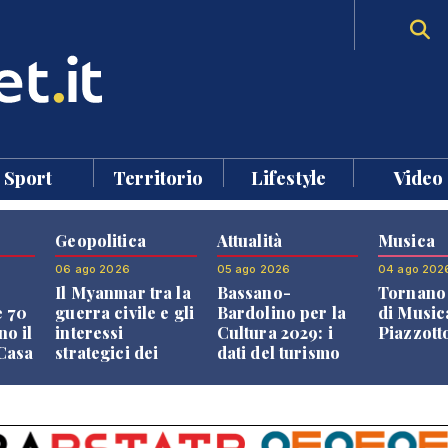
Sport
Territorio
Lifestyle
Video
Geopolitica
Attualità
Musica
06 ago 2026
05 ago 2026
04 ago 202
Il Myanmar tra la
Bassano-
Tornano 
e 70
guerra civile e gli
Bardolino per la
di Music
no il
interessi
Cultura 2029: i
Piazzott
"Casa
strategici dei
dati del turismo
Paesi vicini
aprono il
confronto veneto