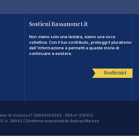
Sostieni Bassanonet.it
Non siamo solo una testata, siamo una voce
collettiva. Con il tuo contributo, proteggi il pluralismo
dell'informazione e permetti a queste storie di
continuare a esistere.
Sostienici
Imprese di Vicenza n° 04644500243 - REA n° 419353
e ROC n. 39043 | Direttore responsabile Andrea Maroso