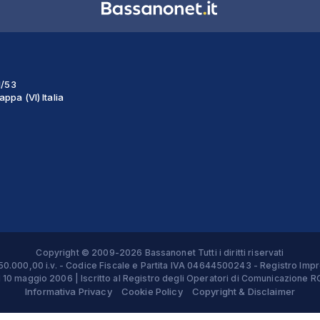
1/53
ppa (VI) Italia
Copyright © 2009-2026 Bassanonet Tutti i diritti riservati
 € 50.000,00 i.v. - Codice Fiscale e Partita IVA 04644500243 - Registro 
el 10 maggio 2006 | Iscritto al Registro degli Operatori di Comunicazion
Informativa Privacy
Cookie Policy
Copyright & Disclaimer