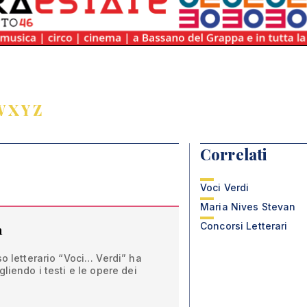
W
X
Y
Z
Correlati
Voci Verdi
Maria Nives Stevan
Concorsi Letterari
a
so letterario “Voci… Verdi” ha
liendo i testi e le opere dei