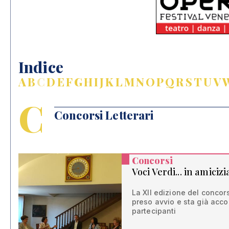
Indice
A
B
C
D
E
F
G
H
I
J
K
L
M
N
O
P
Q
R
S
T
U
V
C
Concorsi Letterari
Concorsi
Voci Verdi... in amicizi
La XII edizione del concor
preso avvio e sta già accog
partecipanti