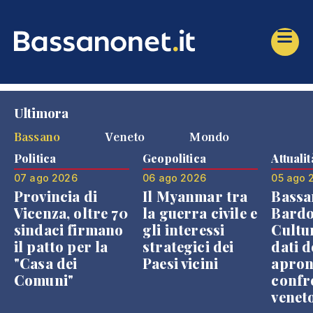
Ultimora
Bassano
Veneto
Mondo
Politica
Geopolitica
Attualit
07 ago 2026
06 ago 2026
05 ago 
Provincia di
Il Myanmar tra
Bassa
Vicenza, oltre 70
la guerra civile e
Bardo
sindaci firmano
gli interessi
Cultur
il patto per la
strategici dei
dati d
"Casa dei
Paesi vicini
apron
Comuni"
confr
venet