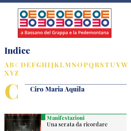
Indice
A
B
C
D
E
F
G
H
I
J
K
L
M
N
O
P
Q
R
S
T
U
V
W
X
Y
Z
C
Ciro Maria Aquila
Manifestazioni
Una serata da ricordare