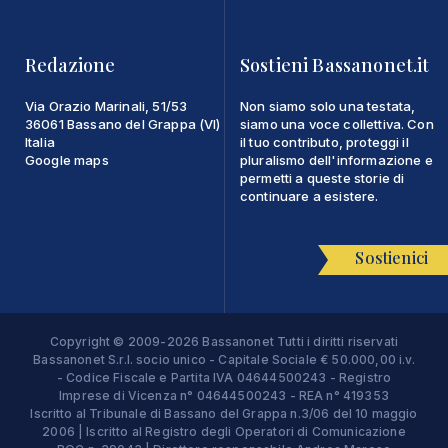
Redazione
Sostieni Bassanonet.it
Via Orazio Marinali, 51/53
Non siamo solo una testata,
36061 Bassano del Grappa (VI)
siamo una voce collettiva. Con
Italia
il tuo contributo, proteggi il
Google maps
pluralismo dell'informazione e
permetti a queste storie di
continuare a esistere.
Sostienici
Copyright © 2009-2026 Bassanonet Tutti i diritti riservati
Bassanonet S.r.l. socio unico - Capitale Sociale € 50.000,00 i.v.
- Codice Fiscale e Partita IVA 04644500243 - Registro
Imprese di Vicenza n° 04644500243 - REA n° 419353
Iscritto al Tribunale di Bassano del Grappa n.3/06 del 10 maggio
2006 | Iscritto al Registro degli Operatori di Comunicazione