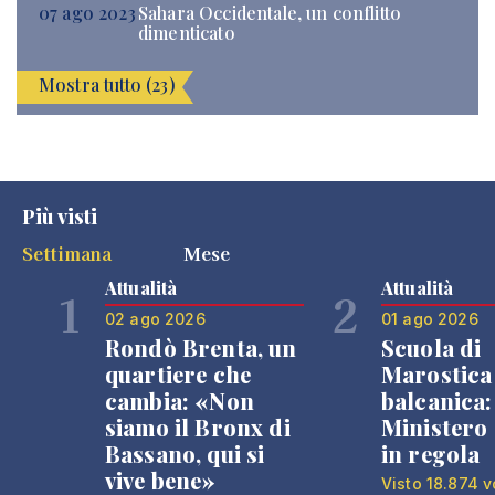
07 ago 2023
Sahara Occidentale, un conflitto
dimenticato
Mostra tutto (23)
Più visti
Settimana
Mese
Attualità
Attualità
1
2
02 ago 2026
01 ago 2026
Rondò Brenta, un
Scuola di
quartiere che
Marostica 
cambia: «Non
balcanica: 
siamo il Bronx di
Ministero 
Bassano, qui si
in regola
vive bene»
Visto 18.874 v