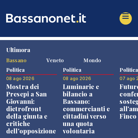
Ultimora
Bassano
Veneto
Mondo
Politica
Politica
Politic
08 ago 2026
08 ago 2026
07 ago 
Mostra dei
Luminarie e
Futur
Presepi a San
bilancio a
confe
Giovanni:
Bassano:
soste
dietrofront
commercianti e
all'a
della giunta e
cittadini verso
Finco
critiche
una quota
dell'opposizione
volontaria