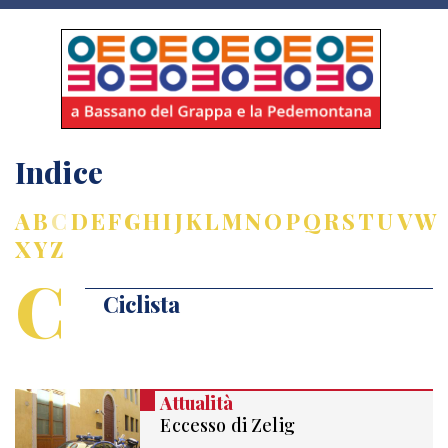
Indice
A
B
C
D
E
F
G
H
I
J
K
L
M
N
O
P
Q
R
S
T
U
V
W
X
Y
Z
C
Ciclista
Attualità
Eccesso di Zelig