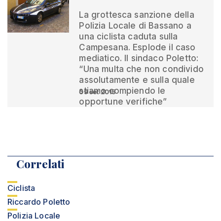
La grottesca sanzione della
Polizia Locale di Bassano a
una ciclista caduta sulla
Campesana. Esplode il caso
mediatico. Il sindaco Poletto:
“Una multa che non condivido
assolutamente e sulla quale
stiamo compiendo le
09 set 2015
opportune verifiche”
Correlati
Ciclista
Riccardo Poletto
Polizia Locale