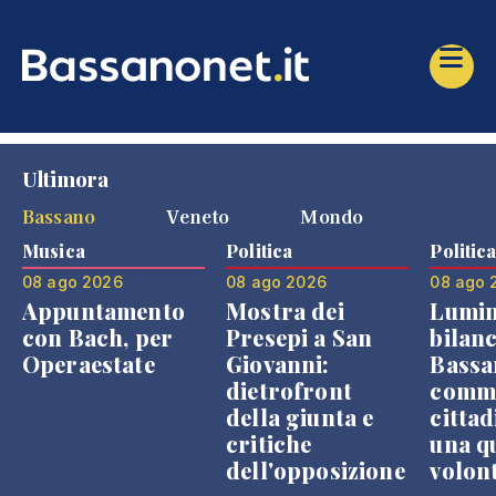
Ultimora
Bassano
Veneto
Mondo
Musica
Politica
Politic
08 ago 2026
08 ago 2026
08 ago 
Appuntamento
Mostra dei
Lumin
con Bach, per
Presepi a San
bilanc
Operaestate
Giovanni:
Bassa
dietrofront
comme
della giunta e
cittad
critiche
una q
dell'opposizione
volon