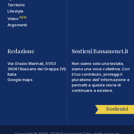
Territorio
Lifestyle
NEW
Video
Argomenti
Redazione
Sostieni Bassanonet.it
Via Orazio Marinali, 51/53
Non siamo solo una testata,
36061 Bassano del Grappa (VI)
siamo una voce collettiva. Con
Italia
il tuo contributo, proteggi il
Google maps
pluralismo dell'informazione e
permetti a queste storie di
continuare a esistere.
Sostienici
Copyright © 2009-2026 Bassanonet Tutti i diritti riservati