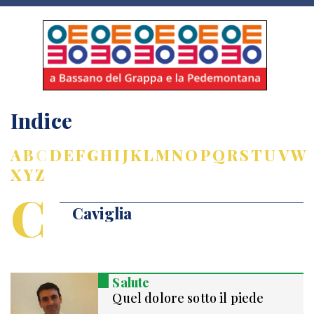
Indice
A
B
C
D
E
F
G
H
I
J
K
L
M
N
O
P
Q
R
S
T
U
V
W
X
Y
Z
C
Caviglia
Salute
Quel dolore sotto il piede