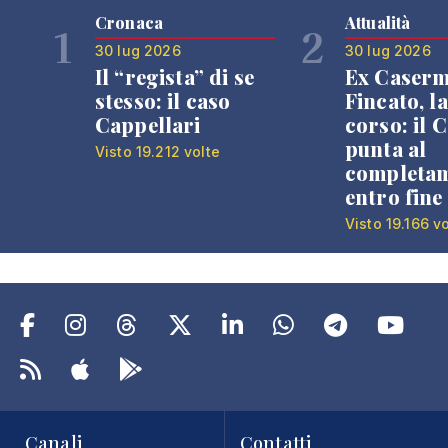
Cronaca
Attualità
1
2
30 lug 2026
30 lug 2026
Il “regista” di se
Ex Caser
stesso: il caso
Fincato, la
Cappellari
corso: il
punta al
Visto 19.212 volte
completa
entro fine
Visto 19.166 v
Canali
Contatti