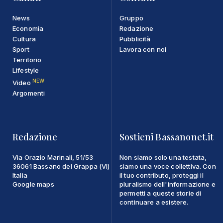
News
Gruppo
Economia
Redazione
Cultura
Pubblicità
Sport
Lavora con noi
Territorio
Lifestyle
NEW
Video
Argomenti
Redazione
Sostieni Bassanonet.it
Via Orazio Marinali, 51/53
Non siamo solo una testata,
36061 Bassano del Grappa (VI)
siamo una voce collettiva. Con
Italia
il tuo contributo, proteggi il
Google maps
pluralismo dell'informazione e
permetti a queste storie di
continuare a esistere.