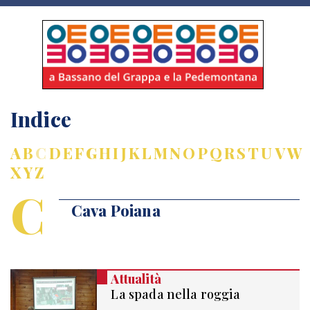
Indice
A
B
C
D
E
F
G
H
I
J
K
L
M
N
O
P
Q
R
S
T
U
V
W
X
Y
Z
C
Cava Poiana
Attualità
La spada nella roggia