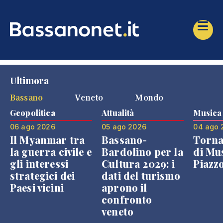
Ultimora
Bassano
Veneto
Mondo
Geopolitica
Attualità
Musica
06 ago 2026
05 ago 2026
04 ago 
Il Myanmar tra
Bassano-
Torna
la guerra civile e
Bardolino per la
di Mus
gli interessi
Cultura 2029: i
Piazz
strategici dei
dati del turismo
Paesi vicini
aprono il
confronto
veneto