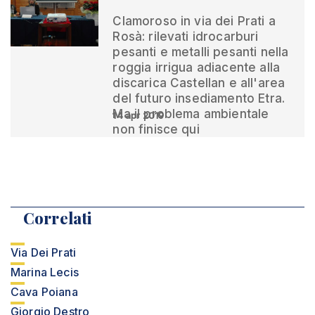
Clamoroso in via dei Prati a
Rosà: rilevati idrocarburi
pesanti e metalli pesanti nella
roggia irrigua adiacente alla
discarica Castellan e all'area
del futuro insediamento Etra.
Ma il problema ambientale
14 apr 2019
non finisce qui
Correlati
Via Dei Prati
Marina Lecis
Cava Poiana
Giorgio Destro