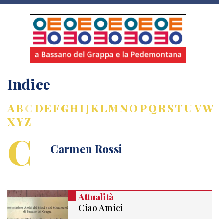
Indice
A
B
C
D
E
F
G
H
I
J
K
L
M
N
O
P
Q
R
S
T
U
V
W
X
Y
Z
C
Carmen Rossi
Attualità
Ciao Amici