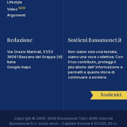
Lifestyle
NEW
Video
Argomenti
Redazione
Sostieni Bassanonet.it
Via Orazio Marinali, 51/53
Non siamo solo una testata,
36061 Bassano del Grappa (VI)
siamo una voce collettiva. Con
Italia
il tuo contributo, proteggi il
Google maps
pluralismo dell'informazione e
permetti a queste storie di
continuare a esistere.
Sostienici
Copyright © 2009-2026 Bassanonet Tutti i diritti riservati
Bassanonet S.r.l. socio unico - Capitale Sociale € 50.000,00 i.v.