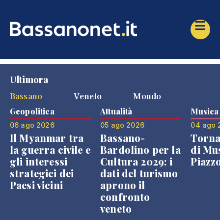
Ultimora
Bassano
Veneto
Mondo
Geopolitica
Attualità
Musica
06 ago 2026
05 ago 2026
04 ago 
Il Myanmar tra
Bassano-
Torna
la guerra civile e
Bardolino per la
di Mus
gli interessi
Cultura 2029: i
Piazz
strategici dei
dati del turismo
Paesi vicini
aprono il
confronto
veneto