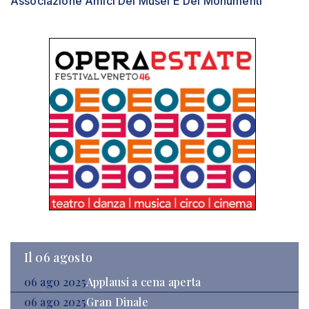
Associazione Amici Dei Musei E Dei Monumenti
Il 06 agosto
06 ago 2025
Applausi a cena aperta
06 ago 2025
Gran Dinale