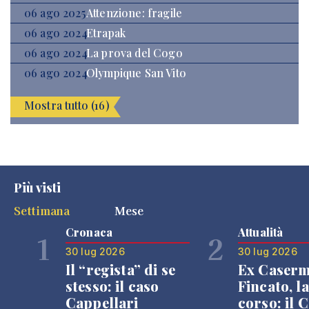
06 ago 2025
Attenzione: fragile
06 ago 2024
Etrapak
06 ago 2024
La prova del Cogo
06 ago 2024
Olympique San Vito
Mostra tutto (16)
Più visti
Settimana
Mese
Cronaca
Attualità
1
2
30 lug 2026
30 lug 2026
Il “regista” di se
Ex Caser
stesso: il caso
Fincato, la
Cappellari
corso: il