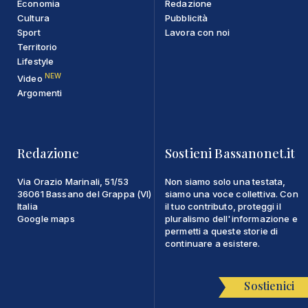
Economia
Redazione
Cultura
Pubblicità
Sport
Lavora con noi
Territorio
Lifestyle
NEW
Video
Argomenti
Redazione
Sostieni Bassanonet.it
Via Orazio Marinali, 51/53
Non siamo solo una testata,
36061 Bassano del Grappa (VI)
siamo una voce collettiva. Con
Italia
il tuo contributo, proteggi il
Google maps
pluralismo dell'informazione e
permetti a queste storie di
continuare a esistere.
Sostienici