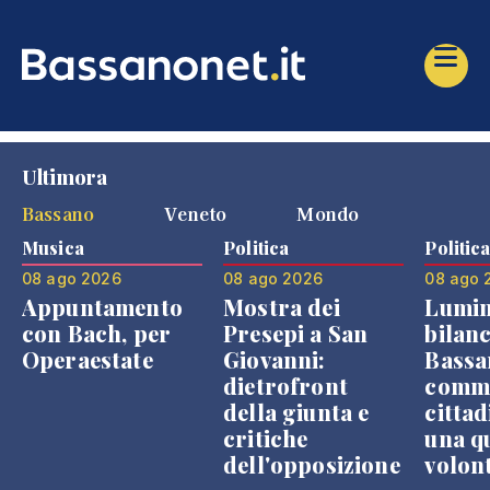
Ultimora
Bassano
Veneto
Mondo
Musica
Politica
Politic
08 ago 2026
08 ago 2026
08 ago 
Appuntamento
Mostra dei
Lumin
con Bach, per
Presepi a San
bilanc
Operaestate
Giovanni:
Bassa
dietrofront
comme
della giunta e
cittad
critiche
una q
dell'opposizione
volon