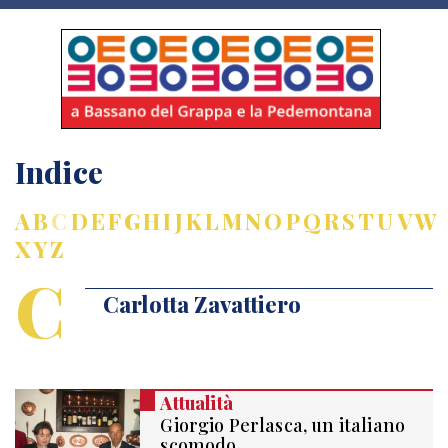
Indice
A
B
C
D
E
F
G
H
I
J
K
L
M
N
O
P
Q
R
S
T
U
V
W
X
Y
Z
C
Carlotta Zavattiero
Attualità
Giorgio Perlasca, un italiano
scomodo