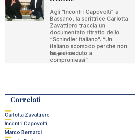
Agli “Incontri Capovolti” a
Bassano, la scrittrice Carlotta
Zavattiero traccia un
documentato ritratto dello
“Schindler italiano”. “Un
italiano scomodo perché non
ha mai ceduto a
28 gen 2011
compromessi”
Correlati
Carlotta Zavattiero
Incontri Capovolti
Marco Bernardi