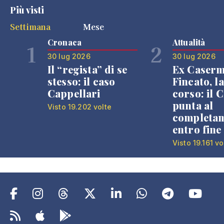
Più visti
Settimana
Mese
Cronaca
Attualità
1
2
30 lug 2026
30 lug 2026
Il “regista” di se
Ex Caser
stesso: il caso
Fincato, la
Cappellari
corso: il
punta al
Visto 19.202 volte
completa
entro fine
Visto 19.161 vo