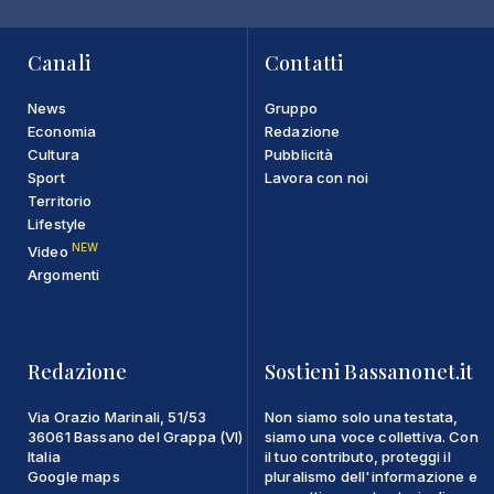
Canali
Contatti
News
Gruppo
Economia
Redazione
Cultura
Pubblicità
Sport
Lavora con noi
Territorio
Lifestyle
NEW
Video
Argomenti
Redazione
Sostieni Bassanonet.it
Via Orazio Marinali, 51/53
Non siamo solo una testata,
36061 Bassano del Grappa (VI)
siamo una voce collettiva. Con
Italia
il tuo contributo, proteggi il
Google maps
pluralismo dell'informazione e