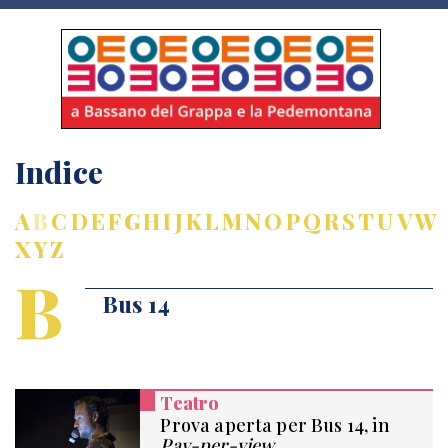
Indice
A
B
C
D
E
F
G
H
I
J
K
L
M
N
O
P
Q
R
S
T
U
V
W
X
Y
Z
B
Bus 14
Teatro
Prova aperta per Bus 14, in
Pay-per-view