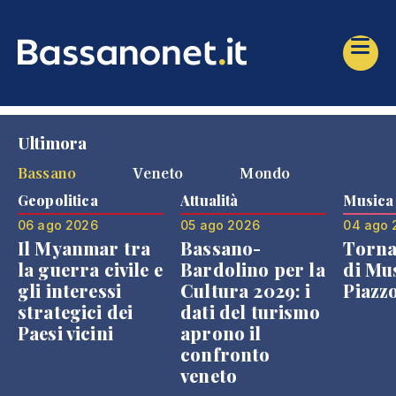
Ultimora
Bassano
Veneto
Mondo
Geopolitica
Attualità
Musica
06 ago 2026
05 ago 2026
04 ago 
Il Myanmar tra
Bassano-
Torna
la guerra civile e
Bardolino per la
di Mus
gli interessi
Cultura 2029: i
Piazz
strategici dei
dati del turismo
Paesi vicini
aprono il
confronto
veneto