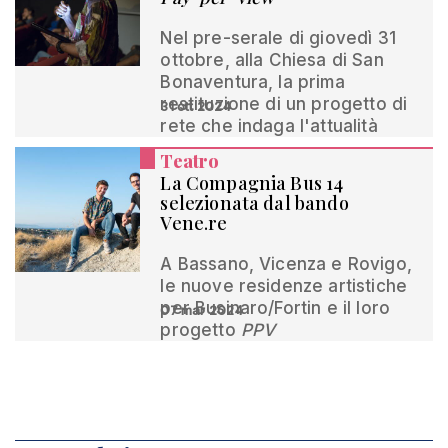
Nel pre-serale di giovedì 31
ottobre, alla Chiesa di San
Bonaventura, la prima
restituzione di un progetto di
31 ott 2024
rete che indaga l'attualità
Teatro
La Compagnia Bus 14
selezionata dal bando
Vene.re
A Bassano, Vicenza e Rovigo,
le nuove residenze artistiche
per Businaro/Fortin e il loro
07 mar 2024
progetto
PPV