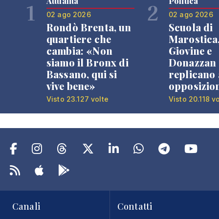
Attualità
Politica
1
2
02 ago 2026
02 ago 2026
Rondò Brenta, un
Scuola di
quartiere che
Marostica
cambia: «Non
Giovine e
siamo il Bronx di
Donazzan
Bassano, qui si
replicano 
vive bene»
opposizio
Visto 23.127 volte
Visto 20.118 v
Canali
Contatti