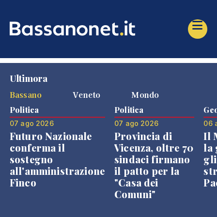
Ultimora
Bassano
Veneto
Mondo
Politica
Politica
Geo
07 ago 2026
07 ago 2026
06 
Futuro Nazionale
Provincia di
Il
conferma il
Vicenza, oltre 70
la 
sostegno
sindaci firmano
gli
all'amministrazione
il patto per la
st
Finco
"Casa dei
Pae
Comuni"