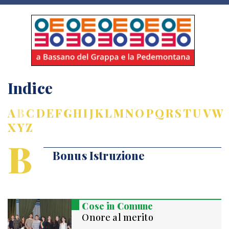
Indice
A
B
C
D
E
F
G
H
I
J
K
L
M
N
O
P
Q
R
S
T
U
V
W
X
Y
Z
B
Bonus Istruzione
Cose in Comune
Onore al merito