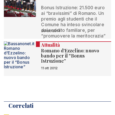
Bonus Istruzione: 21.500 euro
ai “bravissimi” di Romano. Un
premio agli studenti che il
Comune ha inteso svincolare
dal reddito familiare, per
20 dic 2014
“promuovere la meritocrazia”
Attualità
Romano d'Ezzelino: nuovo
bando per il “Bonus
Istruzione”
11 ott 2012
Correlati