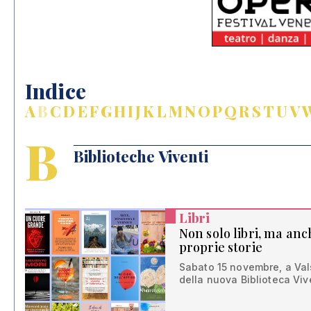
Indice
A
B
C
D
E
F
G
H
I
J
K
L
M
N
O
P
Q
R
S
T
U
V
B
Biblioteche Viventi
Libri
Non solo libri, ma an
proprie storie
Sabato 15 novembre, a Vals
della nuova Biblioteca Viv