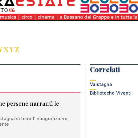
W
X
Y
Z
Correlati
Valstagna
Biblioteche Viventi
che persone narranti le
tagna si terrà l’inaugurazione
ente