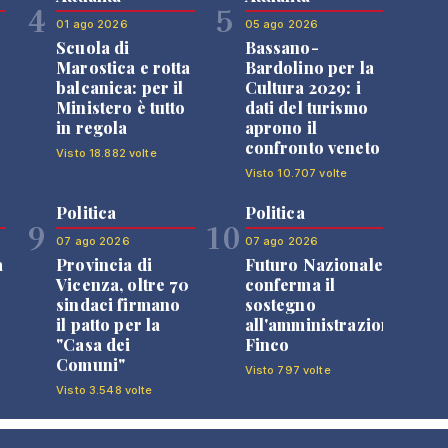
4
5
01 ago 2026
05 ago 2026
Scuola di
Bassano-
Marostica e rotta
Bardolino per la
balcanica: per il
Cultura 2029: i
Ministero è tutto
dati del turismo
in regola
aprono il
confronto veneto
Visto 18.882 volte
Visto 10.707 volte
Politica
Politica
9
10
07 ago 2026
07 ago 2026
a
Provincia di
Futuro Nazionale
Vicenza, oltre 70
conferma il
sindaci firmano
sostegno
il patto per la
all'amministrazione
"Casa dei
Finco
Comuni"
Visto 797 volte
Visto 3.548 volte