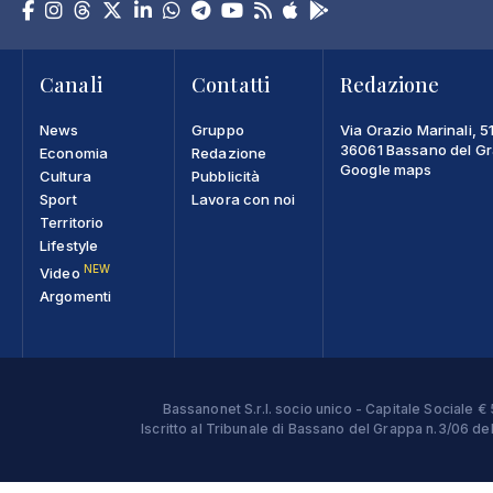
Canali
Contatti
Redazione
News
Gruppo
Via Orazio Marinali, 5
36061 Bassano del Gra
Economia
Redazione
Google maps
Cultura
Pubblicità
Sport
Lavora con noi
Territorio
Lifestyle
NEW
Video
Argomenti
Bassanonet S.r.l. socio unico - Capitale Sociale
Iscritto al Tribunale di Bassano del Grappa n.3/06 d