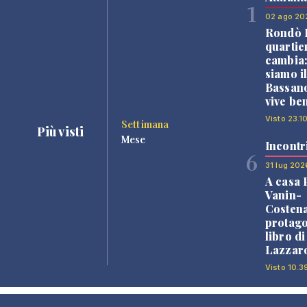
1
02 ago 20
Rondò B
quartie
cambia
siamo i
Bassano
vive be
Visto 23.1
Settimana
Più visti
Mese
Incontr
6
31 lug 202
A casa 
Vanin-
Costena
protago
libro d
Lazzaro
Visto 10.3