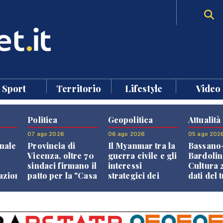
Sport
Territorio
Lifestyle
Video
Politica
Geopolitica
Attualità
07 ago 2026
06 ago 2026
05 ago 202
nale
Provincia di
Il Myanmar tra la
Bassano
Vicenza, oltre 70
guerra civile e gli
Bardolin
sindaci firmano il
interessi
Cultura 2
razione
patto per la "Casa
strategici dei
dati del 
dei Comuni"
Paesi vicini
aprono i
confront