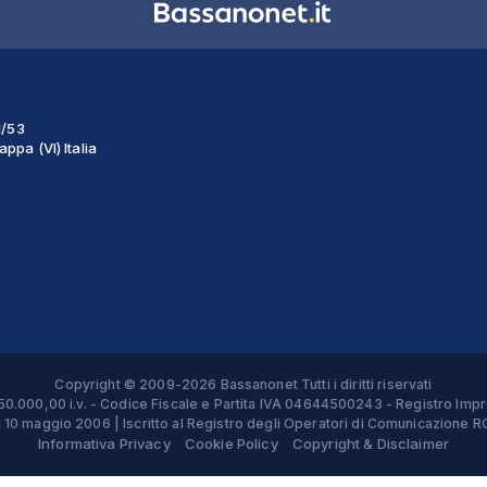
1/53
ppa (VI) Italia
Copyright © 2009-2026 Bassanonet Tutti i diritti riservati
 € 50.000,00 i.v. - Codice Fiscale e Partita IVA 04644500243 - Registro 
el 10 maggio 2006 | Iscritto al Registro degli Operatori di Comunicazion
Informativa Privacy
Cookie Policy
Copyright & Disclaimer