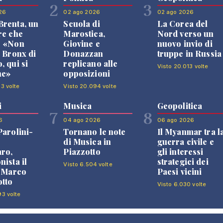
2
3
26
02 ago 2026
02 ago 2026
renta, un
Scuola di
La Corea del
re che
Marostica,
Nord verso un
: «Non
Giovine e
nuovo invio di
l Bronx di
Donazzan
truppe in Russia
, qui si
replicano alle
Visto 20.013 volte
ne»
opposizioni
03 volte
Visto 20.094 volte
i
Musica
Geopolitica
7
8
6
04 ago 2026
06 ago 2026
Parolini-
Tornano le note
Il Myanmar tra l
di Musica in
guerra civile e
ro,
Piazzotto
gli interessi
nista il
strategici dei
Visto 6.504 volte
i Marco
Paesi vicini
tto
Visto 6.030 volte
93 volte