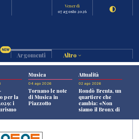
Venerdì
07 agosto 2026
NEW
Argomenti
Altro
Musica
Attualità
6
04 ago 2026
02 ago 2026
-
Tornano le note
Rondò Brenta, un
o per la
di Musica in
quartiere che
029: i
Piazzotto
cambia: «Non
turismo
siamo il Bronx di
l
Bassano, qui si
o veneto
vive bene»