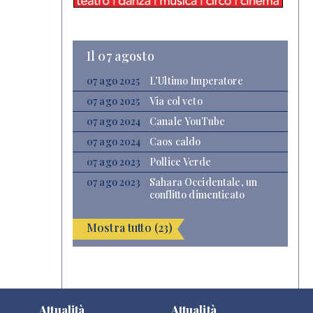
Il 07 agosto
07 ago 2025
L’Ultimo Imperatore
07 ago 2025
Via col veto
07 ago 2024
Canale YouTube
07 ago 2024
Caos caldo
07 ago 2023
Pollice Verde
07 ago 2023
Sahara Occidentale, un
conflitto dimenticato
Mostra tutto (23)
Attualità
Attualità