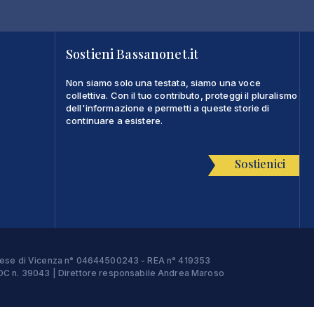
Sostieni Bassanonet.it
Non siamo solo una testata, siamo una voce
collettiva. Con il tuo contributo, proteggi il pluralismo
dell'informazione e permetti a queste storie di
continuare a esistere.
Sostienici
Imprese di Vicenza n° 04644500243 - REA n° 419353
e ROC n. 39043 | Direttore responsabile Andrea Maroso