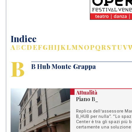
Indice
A
B
C
D
E
F
G
H
I
J
K
L
M
N
O
P
Q
R
S
T
U
V
B
B Hub Monte Grappa
Attualità
Piano B_
Replica dell’assessore Mar
B_HUB per nulla”. “Lo spaz
Center è tra gli spazi più
certamente una soluzione d