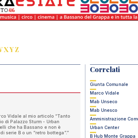
W
X
Y
Z
Correlati
Giunta Comunale
Marco Vidale
Mab Unseco
Mab Unesco
co Vidale al mio articolo “Tanto
Amministrazione Com
io di Palazzo Sturm - Urban
 belli che ha Bassano e non è
Urban Center
i serie B o un “retro bottega”.”
B Hub Monte Grappa