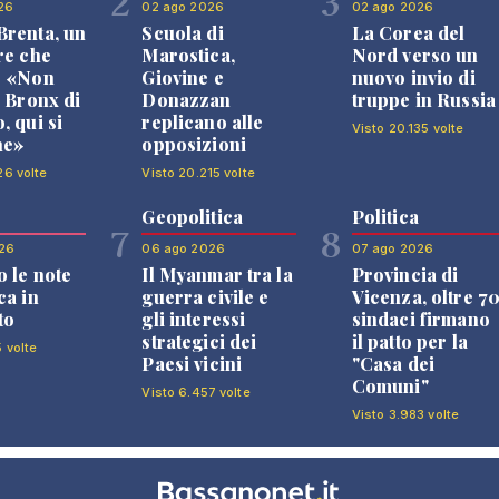
2
3
26
02 ago 2026
02 ago 2026
renta, un
Scuola di
La Corea del
re che
Marostica,
Nord verso un
: «Non
Giovine e
nuovo invio di
l Bronx di
Donazzan
truppe in Russia
, qui si
replicano alle
Visto 20.135 volte
ne»
opposizioni
26 volte
Visto 20.215 volte
Geopolitica
Politica
7
8
26
06 ago 2026
07 ago 2026
 le note
Il Myanmar tra la
Provincia di
ca in
guerra civile e
Vicenza, oltre 7
to
gli interessi
sindaci firmano
strategici dei
il patto per la
5 volte
Paesi vicini
"Casa dei
Comuni"
Visto 6.457 volte
Visto 3.983 volte