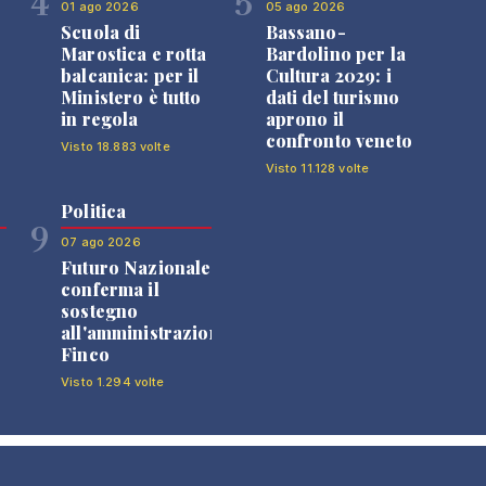
4
5
01 ago 2026
05 ago 2026
Scuola di
Bassano-
Marostica e rotta
Bardolino per la
balcanica: per il
Cultura 2029: i
Ministero è tutto
dati del turismo
in regola
aprono il
confronto veneto
Visto 18.883 volte
Visto 11.128 volte
Politica
9
07 ago 2026
Futuro Nazionale
0
conferma il
sostegno
all'amministrazione
Finco
Visto 1.294 volte