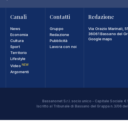
Canali
Contatti
Redazione
News
Gruppo
Via Orazio Marinali, 5
36061 Bassano del Gra
Economia
Redazione
Google maps
Cultura
Pubblicità
Sport
Lavora con noi
Territorio
Lifestyle
NEW
Video
Argomenti
Bassanonet S.r.l. socio unico - Capitale Sociale
Iscritto al Tribunale di Bassano del Grappa n.3/06 d