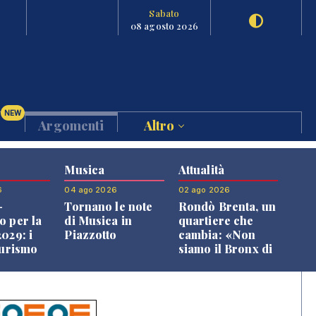
Sabato
08 agosto 2026
NEW
Argomenti
Altro
Musica
Attualità
6
04 ago 2026
02 ago 2026
-
Tornano le note
Rondò Brenta, un
o per la
di Musica in
quartiere che
029: i
Piazzotto
cambia: «Non
turismo
siamo il Bronx di
l
Bassano, qui si
o veneto
vive bene»