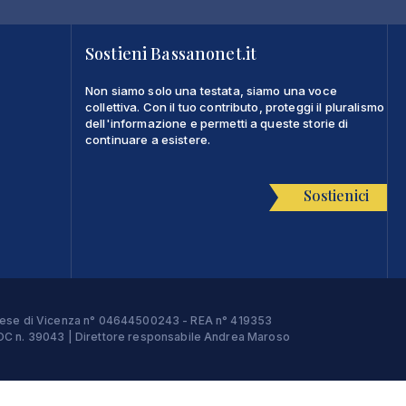
Sostieni Bassanonet.it
Non siamo solo una testata, siamo una voce
collettiva. Con il tuo contributo, proteggi il pluralismo
dell'informazione e permetti a queste storie di
continuare a esistere.
Sostienici
Imprese di Vicenza n° 04644500243 - REA n° 419353
e ROC n. 39043 | Direttore responsabile Andrea Maroso