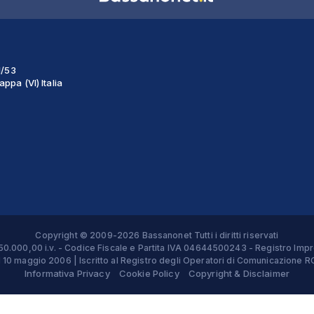
1/53
ppa (VI) Italia
Copyright © 2009-2026 Bassanonet Tutti i diritti riservati
 € 50.000,00 i.v. - Codice Fiscale e Partita IVA 04644500243 - Registro 
el 10 maggio 2006 | Iscritto al Registro degli Operatori di Comunicazion
Informativa Privacy
Cookie Policy
Copyright & Disclaimer