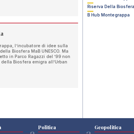
Riserva Della Biosfer
B Hub Montegrappa
la
appa, l’incubatore di idee sulla
va della Biosfera MaB UNESCO. Ma
getto in Parco Ragazzi del ’99 non
o” della Biosfera emigra all’Urban
à
Politica
Geopolitica