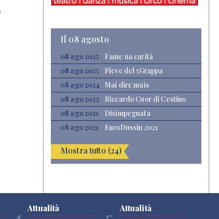
a
Il 08 agosto
08 ago 2025
Fame na carità
08 ago 2025
Pieve del 5Grappa
08 ago 2024
Mai dire mais
08 ago 2022
Riccardo Cuor di Cestino
08 ago 2021
Disimpegnata
08 ago 2021
EuroDussin 2021
Mostra tutto (24)
Attualità
Attualità