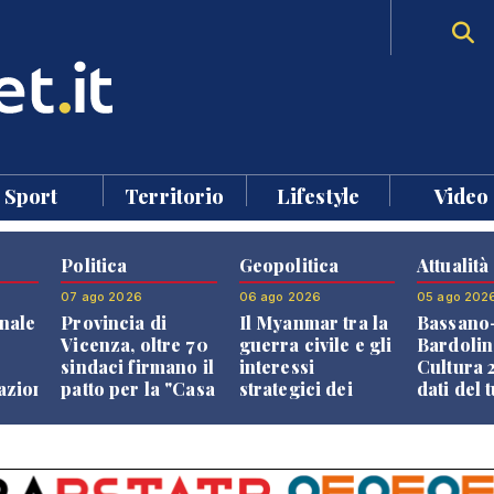
Sport
Territorio
Lifestyle
Video
Politica
Geopolitica
Attualità
07 ago 2026
06 ago 2026
05 ago 202
nale
Provincia di
Il Myanmar tra la
Bassano
Vicenza, oltre 70
guerra civile e gli
Bardolin
sindaci firmano il
interessi
Cultura 2
razione
patto per la "Casa
strategici dei
dati del 
dei Comuni"
Paesi vicini
aprono i
confront