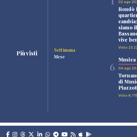
1
02 ago 20
Rondò B
quartie
cambia
siamo i
Bassano
vive be
Visto 23.2
Settimana
Più visti
Mese
Musica
6
04 ago 20
Tornano
di Musi
Piazzot
Visto 6.71