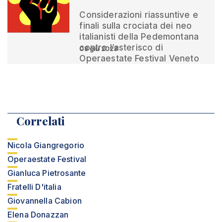
Considerazioni riassuntive e
finali sulla crociata dei neo
italianisti della Pedemontana
contro l’asterisco di
08 giu 2023
Operaestate Festival Veneto
Correlati
Nicola Giangregorio
Operaestate Festival
Gianluca Pietrosante
Fratelli D'italia
Giovannella Cabion
Elena Donazzan