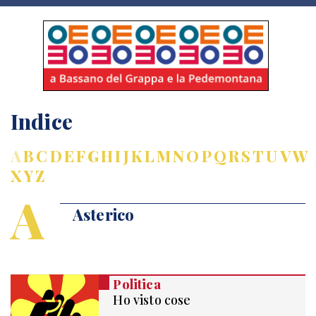
Indice
A
B
C
D
E
F
G
H
I
J
K
L
M
N
O
P
Q
R
S
T
U
V
W
X
Y
Z
A
Asterico
Politica
Ho visto cose