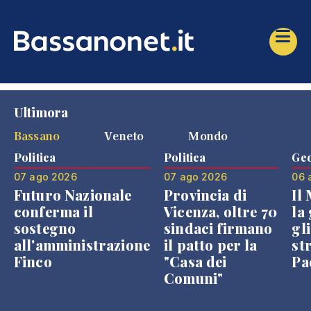
Ultimora
Bassano
Veneto
Mondo
Politica
Politica
Geo
07 ago 2026
07 ago 2026
06 
Futuro Nazionale
Provincia di
Il
conferma il
Vicenza, oltre 70
la 
sostegno
sindaci firmano
gli
all'amministrazione
il patto per la
st
Finco
"Casa dei
Pae
Comuni"