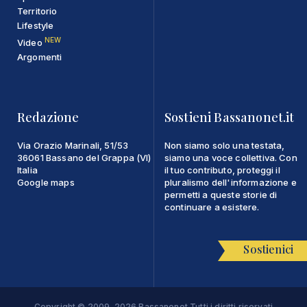
Territorio
Lifestyle
NEW
Video
Argomenti
Redazione
Sostieni Bassanonet.it
Via Orazio Marinali, 51/53
Non siamo solo una testata,
36061 Bassano del Grappa (VI)
siamo una voce collettiva. Con
Italia
il tuo contributo, proteggi il
Google maps
pluralismo dell'informazione e
permetti a queste storie di
continuare a esistere.
Sostienici
Copyright © 2009-2026 Bassanonet Tutti i diritti riservati