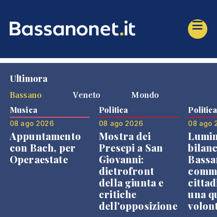
Ultimora
Bassano
Veneto
Mondo
Musica
Politica
Politic
08 ago 2026
08 ago 2026
08 ago 
Appuntamento
Mostra dei
Lumin
con Bach, per
Presepi a San
bilanc
Operaestate
Giovanni:
Bassa
dietrofront
comme
della giunta e
cittad
critiche
una q
dell'opposizione
volon