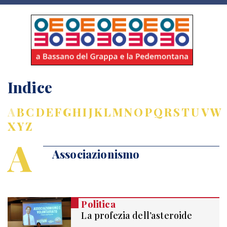
Indice
A
B
C
D
E
F
G
H
I
J
K
L
M
N
O
P
Q
R
S
T
U
V
W
X
Y
Z
A
Associazionismo
Politica
La profezia dell’asteroide