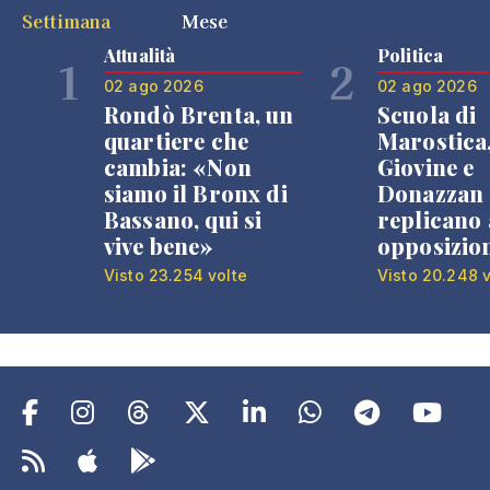
Settimana
Mese
Attualità
Politica
1
2
02 ago 2026
02 ago 2026
Rondò Brenta, un
Scuola di
quartiere che
Marostica
cambia: «Non
Giovine e
siamo il Bronx di
Donazzan
Bassano, qui si
replicano 
vive bene»
opposizio
Visto 23.254 volte
Visto 20.248 v