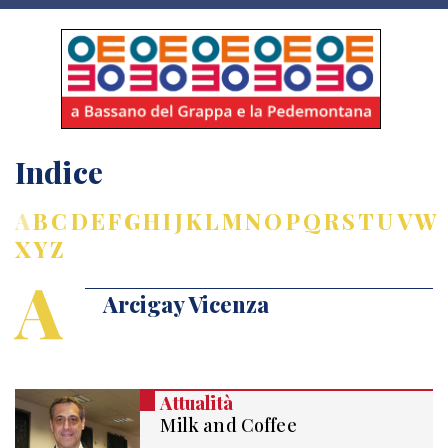
Indice
A
B
C
D
E
F
G
H
I
J
K
L
M
N
O
P
Q
R
S
T
U
V
W
X
Y
Z
A
Arcigay Vicenza
Attualità
Milk and Coffee