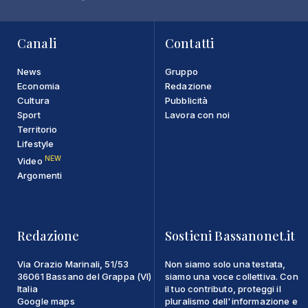
Canali
Contatti
News
Gruppo
Economia
Redazione
Cultura
Pubblicità
Sport
Lavora con noi
Territorio
Lifestyle
NEW
Video
Argomenti
Redazione
Sostieni Bassanonet.it
Via Orazio Marinali, 51/53
Non siamo solo una testata,
36061 Bassano del Grappa (VI)
siamo una voce collettiva. Con
Italia
il tuo contributo, proteggi il
Google maps
pluralismo dell'informazione e