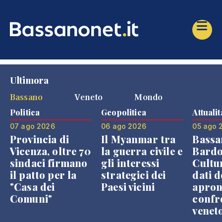
Ultimora
Bassano
Veneto
Mondo
Politica
Geopolitica
Attualit
07 ago 2026
06 ago 2026
05 ago 
Provincia di
Il Myanmar tra
Bassa
Vicenza, oltre 70
la guerra civile e
Bardo
sindaci firmano
gli interessi
Cultur
il patto per la
strategici dei
dati d
"Casa dei
Paesi vicini
apron
Comuni"
confr
venet