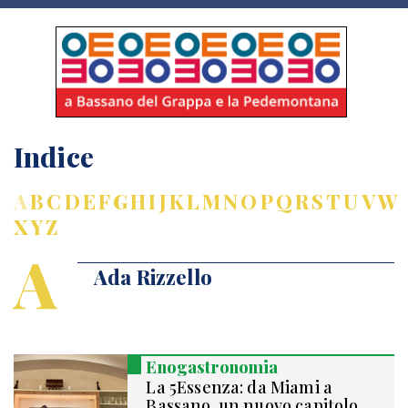
Indice
A
B
C
D
E
F
G
H
I
J
K
L
M
N
O
P
Q
R
S
T
U
V
W
X
Y
Z
A
Ada Rizzello
Enogastronomia
La 5Essenza: da Miami a
Bassano, un nuovo capitolo