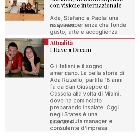
con visione internazionale
Ada, Stefano e Paola: una
nuova esperienza che fonde
09 apr 2025
gusto, arte e accoglienza
Attualità
I Have a Dream
Gli italiani e il sogno
americano. La bella storia di
Ada Rizzello, partita 18 anni
fa da San Giuseppe di
Cassola alla volta di Miami,
dove ha cominciato
preparando insalate. Oggi
negli States è una
riconosciuta manager e
23 ott 2014
consulente d'impresa