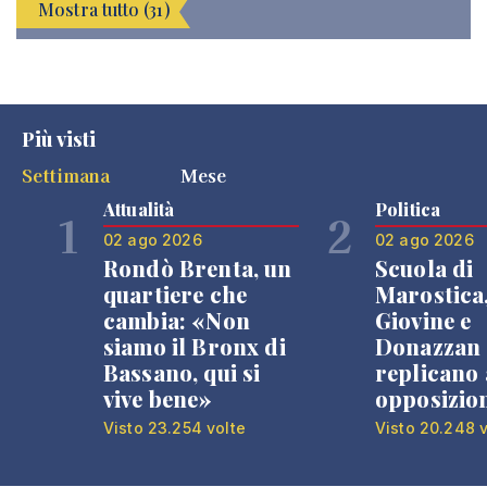
Mostra tutto (31)
Più visti
Settimana
Mese
Attualità
Politica
1
2
02 ago 2026
02 ago 2026
Rondò Brenta, un
Scuola di
quartiere che
Marostica
cambia: «Non
Giovine e
siamo il Bronx di
Donazzan
Bassano, qui si
replicano 
vive bene»
opposizio
Visto 23.254 volte
Visto 20.248 v