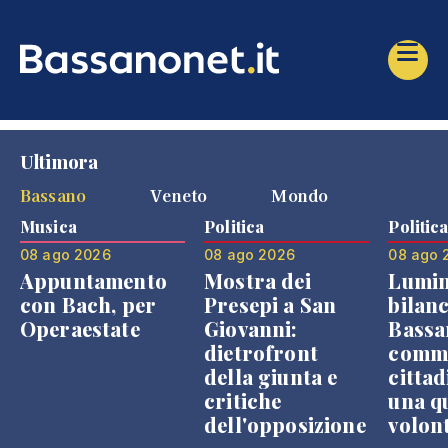
Ultimora
Bassano
Veneto
Mondo
Musica
Politica
Politic
08 ago 2026
08 ago 2026
08 ago 
Appuntamento
Mostra dei
Lumin
con Bach, per
Presepi a San
bilanc
Operaestate
Giovanni:
Bassa
dietrofront
comme
della giunta e
cittad
critiche
una q
dell'opposizione
volon