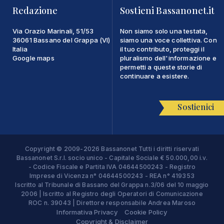
Redazione
Sostieni Bassanonet.it
Via Orazio Marinali, 51/53
Non siamo solo una testata,
36061 Bassano del Grappa (VI)
siamo una voce collettiva. Con
Italia
il tuo contributo, proteggi il
Google maps
pluralismo dell'informazione e
permetti a queste storie di
continuare a esistere.
Sostienici
Copyright © 2009-2026 Bassanonet Tutti i diritti riservati
Bassanonet S.r.l. socio unico - Capitale Sociale € 50.000,00 i.v.
- Codice Fiscale e Partita IVA 04644500243 - Registro
Imprese di Vicenza n° 04644500243 - REA n° 419353
Iscritto al Tribunale di Bassano del Grappa n.3/06 del 10 maggio
2006 | Iscritto al Registro degli Operatori di Comunicazione
ROC n. 39043 | Direttore responsabile Andrea Maroso
Informativa Privacy
Cookie Policy
Copyright & Disclaimer