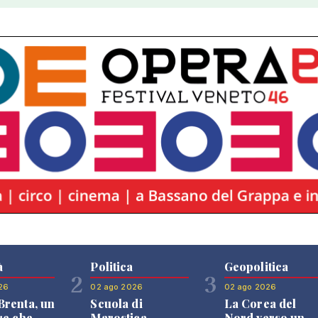
à
Politica
Geopolitica
2
3
26
02 ago 2026
02 ago 2026
renta, un
Scuola di
La Corea del
re che
Marostica,
Nord verso un