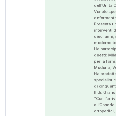
dell’Unità 
Veneto spec
deformante
Presenta un
interventi 
dieci anni, 
moderne tec
Ha partecip
questi: Mil
per la form
Modena, Ve
Ha prodotto
specialistic
di cinquant
Il dr. Gran
“Con l’arri
all’Ospedal
ortopedici,