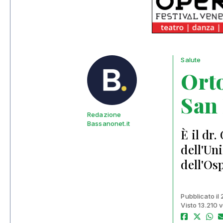
Salute
Orto
San
Redazione
Bassanonet.it
È il dr
dell'Un
dell'Os
Pubblicato il
Visto 13.210 v