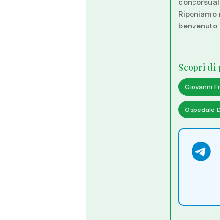
concorsuali
Riponiamo n
benvenuto e
Scopri di
Giovanni F
Ospedale D