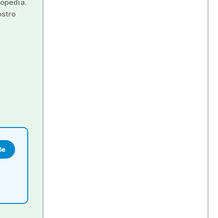
topedia.
ostro
le