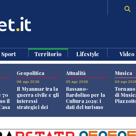
Sport
Territorio
Lifestyle
Video
Geopolitica
Attualità
Musica
06 ago 2026
05 ago 2026
04 ago 202
Il Myanmar tra la
Bassano-
Tornano 
e 70
guerra civile e gli
Bardolino per la
di Music
no il
interessi
Cultura 2029: i
Piazzott
"Casa
strategici dei
dati del turismo
Paesi vicini
aprono il
confronto veneto