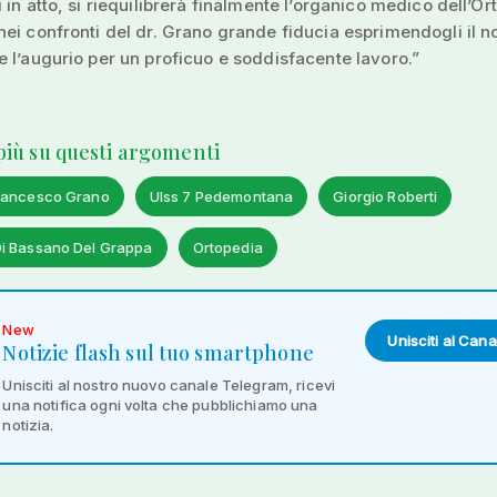
 in atto, si riequilibrerà finalmente l’organico medico dell’Or
ei confronti del dr. Grano grande fiducia esprimendogli il n
 l’augurio per un proficuo e soddisfacente lavoro.”
 più su questi argomenti
rancesco Grano
Ulss 7 Pedemontana
Giorgio Roberti
i Bassano Del Grappa
Ortopedia
New
Unisciti al Cana
Notizie flash sul tuo smartphone
Unisciti al nostro nuovo canale Telegram, ricevi
una notifica ogni volta che pubblichiamo una
notizia.