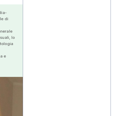
dia-
le di
enerale
uali, lo
tologia
na e