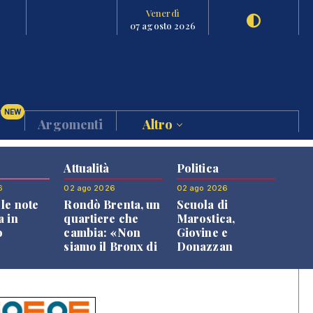
Venerdì
07 agosto 2026
NEW
Argomenti
Altro
Attualità
Politica
6
02 ago 2026
02 ago 2026
le note
Rondò Brenta, un
Scuola di
a in
quartiere che
Marostica,
o
cambia: «Non
Giovine e
siamo il Bronx di
Donazzan
Bassano, qui si
replicano alle
vive bene»
opposizioni