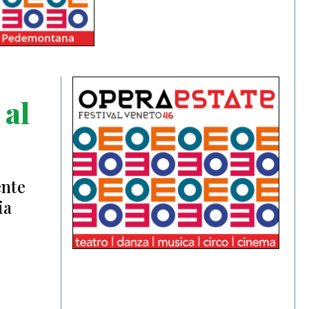
 al
ente
ia