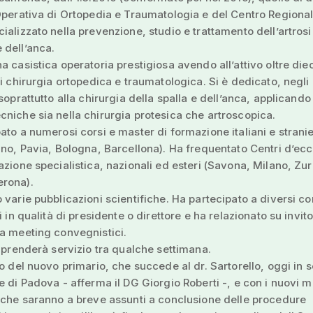
Operativa di Ortopedia e Traumatologia e del Centro Regiona
ializzato nella prevenzione, studio e trattamento dell’artrosi
 dell’anca.
a casistica operatoria prestigiosa avendo all’attivo oltre die
di chirurgia ortopedica e traumatologica. Si è dedicato, negli 
soprattutto alla chirurgia della spalla e dell’anca, applicando
niche sia nella chirurgia protesica che artroscopica.
ato a numerosi corsi e master di formazione italiani e stranier
ano, Pavia, Bologna, Barcellona). Ha frequentato Centri d’ec
azione specialistica, nazionali ed esteri (Savona, Milano, Zur
rona).
 varie pubblicazioni scientifiche. Ha partecipato a diversi c
i in qualità di presidente o direttore e ha relazionato su invito
a meeting convegnistici.
o prenderà servizio tra qualche settimana.
vo del nuovo primario, che succede al dr. Sartorello, oggi in s
e di Padova - afferma il DG Giorgio Roberti -, e con i nuovi m
 che saranno a breve assunti a conclusione delle procedure