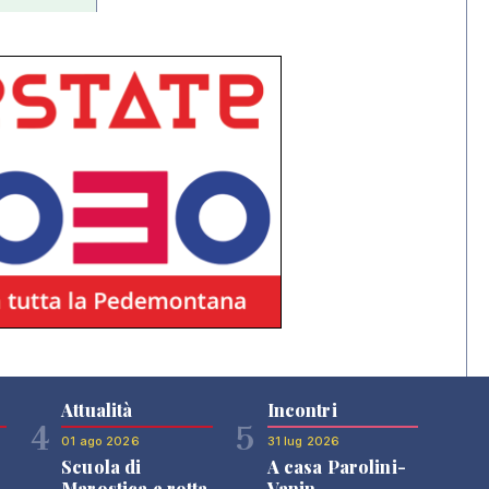
Attualità
Incontri
4
5
01 ago 2026
31 lug 2026
Scuola di
A casa Parolini-
Marostica e rotta
Vanin-