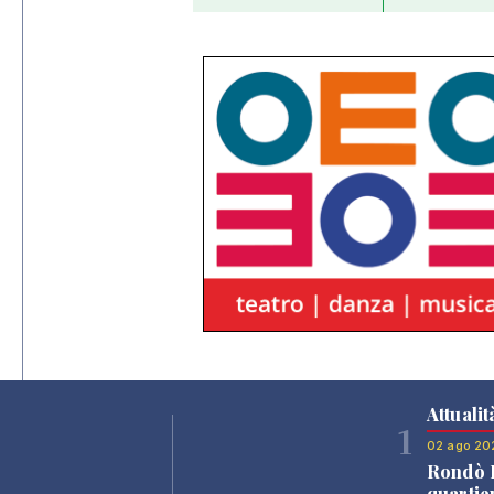
Attualit
1
02 ago 20
Rondò B
quartie