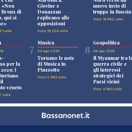
: «Non
Giovine e
nuovo invio di
l Bronx di
Donazzan
truppe in Russia
, qui si
replicano alle
Visto 18.962 volte
ne»
opposizioni
31 volte
Visto 19.024 volte
à
Musica
Geopolitica
7
8
26
04 ago 2026
06 ago 2026
o-
Tornano le note
Il Myanmar tra l
no per la
di Musica in
guerra civile e
 2029: i
Piazzotto
gli interessi
l turismo
strategici dei
Visto 5.963 volte
il
Paesi vicini
to veneto
Visto 4.963 volte
7 volte