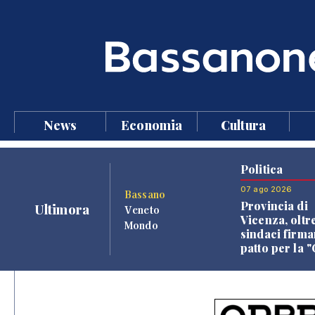
News
Economia
Cultura
Politica
07 ago 2026
Bassano
Provincia di
Ultimora
Veneto
Vicenza, oltr
Mondo
sindaci firma
patto per la 
dei Comuni"