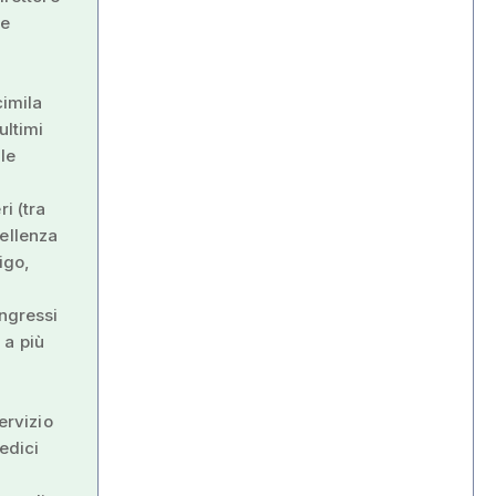
le
cimila
ultimi
 le
i (tra
cellenza
igo,
ongressi
 a più
ervizio
edici