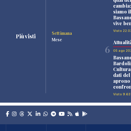
cambia
siamo i
Bassano
vive be
Visto 22.0
Settimana
Più visti
Mese
Attualit
6
05 ago 20
Bassan
Bardoli
Cultura
dati de
aprono 
confron
Visto 9.63