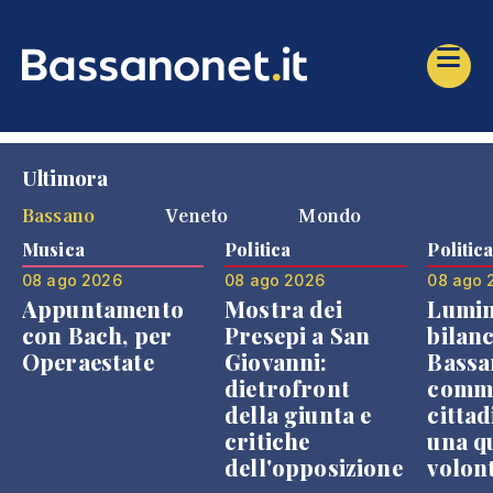
Ultimora
Bassano
Veneto
Mondo
Musica
Politica
Politic
08 ago 2026
08 ago 2026
08 ago 
Appuntamento
Mostra dei
Lumin
con Bach, per
Presepi a San
bilanc
Operaestate
Giovanni:
Bassa
dietrofront
comme
della giunta e
cittad
critiche
una q
dell'opposizione
volon