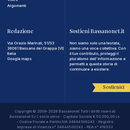
Argomenti
Redazione
Sostieni Bassanonet.it
Via Orazio Marinali, 51/53
Non siamo solo una testata,
36061 Bassano del Grappa (VI)
siamo una voce collettiva. Con
Italia
il tuo contributo, proteggi il
Google maps
pluralismo dell'informazione e
permetti a queste storie di
continuare a esistere.
Sostienici
Copyright © 2009-2026 Bassanonet Tutti i diritti riservati
Bassanonet S.r.l. socio unico - Capitale Sociale € 50.000,00 i.v.
- Codice Fiscale e Partita IVA 04644500243 - Registro
Imprese di Vicenza n° 04644500243 - REA n° 419353